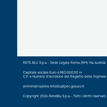
RETE BLU S.p.a - Sede Legale Roma (RM) Via Aureli
Capitale sociale Euro 6.980.000,00 i.v
C.F. e Numero d’iscrizione del Registro delle Impre
amministrazione.reteblu@pec.glauco.it
Copyright 2026 ReteBlu S.p.a - Tutti i diritti riservati.