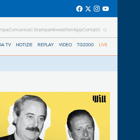
ampa
Comunicati Stampa
Newsletter
App
Contatti
DA TV
NOTIZIE
REPLAY
VIDEO
TG2000
LIVE