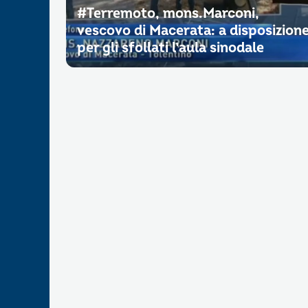
#Terremoto, mons.Marconi,
vescovo di Macerata: a disposizion
per gli sfollati l’aula sinodale