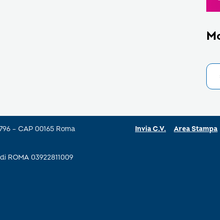
M
a 796 – CAP 00165 Roma
Invia C.V.
Area Stampa
se di ROMA 03922811009