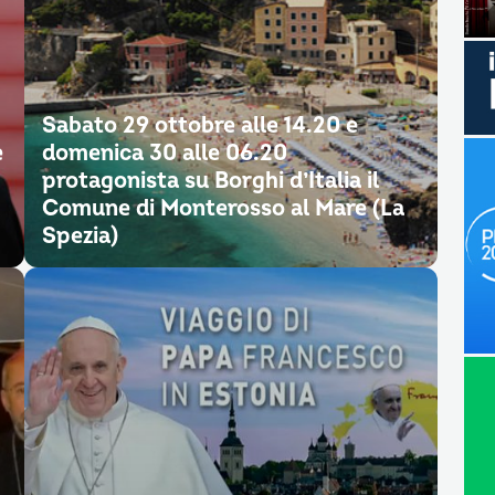
Sabato 29 ottobre alle 14.20 e
e
domenica 30 alle 06.20
protagonista su Borghi d’Italia il
Comune di Monterosso al Mare (La
Spezia)