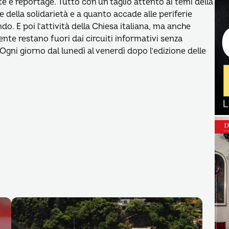
te e reportage. Tutto con un taglio attento ai temi della
à e della solidarietà e a quanto accade alle periferie
do. E poi l’attività della Chiesa italiana, ma anche
nte restano fuori dai circuiti informativi senza
. Ogni giorno dal lunedì al venerdì dopo l’edizione delle