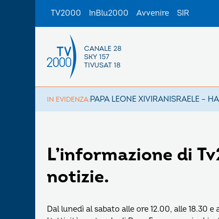
TV2000
InBlu2000
Avvenire
SIR
CANALE 28
SKY 157
TIVUSAT 18
PAPA LEONE XIV
IRAN
ISRAELE – H
IN EVIDENZA:
L’informazione di Tv
notizie.
Dal lunedì al sabato alle ore 12.00, alle 18.30 e