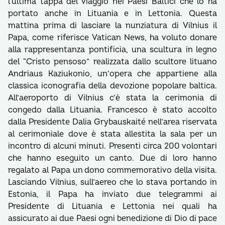
l’ultima tappa del viaggio nei Paesi Baltici che lo ha
portato anche in Lituania e in Lettonia. Questa
mattina prima di lasciare la nunziatura di Vilnius il
Papa, come riferisce Vatican News, ha voluto donare
alla rappresentanza pontificia, una scultura in legno
del “Cristo pensoso” realizzata dallo scultore lituano
Andriaus Kaziukonio, un’opera che appartiene alla
classica iconografia della devozione popolare baltica.
All’aeroporto di Vilnius c’è stata la cerimonia di
congedo dalla Lituania. Francesco è stato accolto
dalla Presidente Dalia Grybauskaité nell’area riservata
al cerimoniale dove è stata allestita la sala per un
incontro di alcuni minuti. Presenti circa 200 volontari
che hanno eseguito un canto. Due di loro hanno
regalato al Papa un dono commemorativo della visita.
Lasciando Vilnius, sull’aereo che lo stava portando in
Estonia, il Papa ha inviato due telegrammi ai
Presidente di Lituania e Lettonia nei quali ha
assicurato ai due Paesi ogni benedizione di Dio di pace