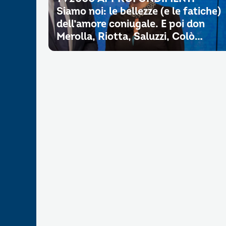
Siamo noi: le bellezze (e le fatiche)
dell’amore coniugale. E poi don
Merolla, Riotta, Saluzzi, Colò…