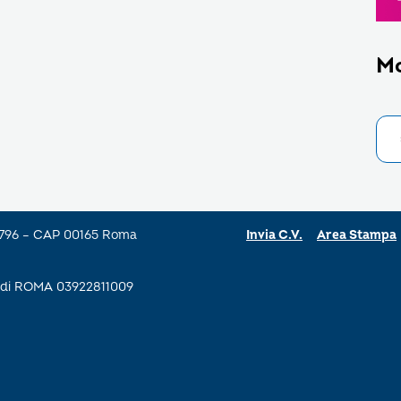
M
a 796 – CAP 00165 Roma
Invia C.V.
Area Stampa
se di ROMA 03922811009