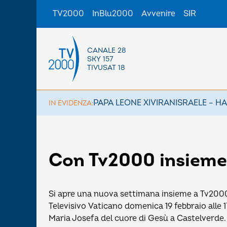
TV2000
InBlu2000
Avvenire
SIR
CANALE 28
SKY 157
TIVUSAT 18
PAPA LEONE XIV
IRAN
ISRAELE – H
IN EVIDENZA:
Con Tv2000 insieme
Si apre una nuova settimana insieme a Tv2000 
Televisivo Vaticano domenica 19 febbraio alle 1
Maria Josefa del cuore di Gesù a Castelverde.