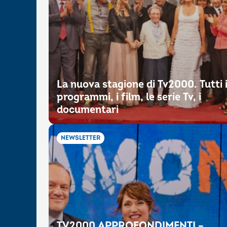
La nuova stagione di Tv2000. Tutti 
programmi, i film, le serie Tv, i
documentari
NEWSLETTER
TV2000 APPROFONDIMENTI –