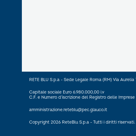
RETE BLU S.p.a - Sede Legale Roma (RM) Via Aureli
Capitale sociale Euro 6.980.000,00 i.v
C.F. e Numero d’iscrizione del Registro delle Impre
amministrazione.reteblu@pec.glauco.it
Copyright 2026 ReteBlu S.p.a - Tutti i diritti riservati.