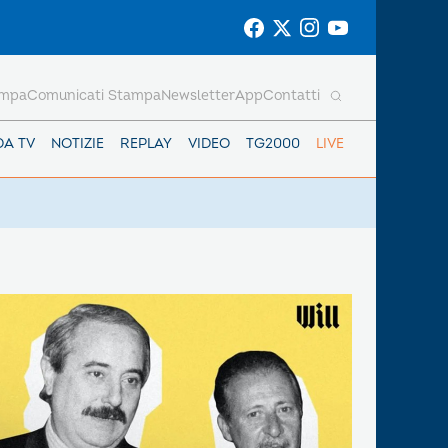
ampa
Comunicati Stampa
Newsletter
App
Contatti
DA TV
NOTIZIE
REPLAY
VIDEO
TG2000
LIVE