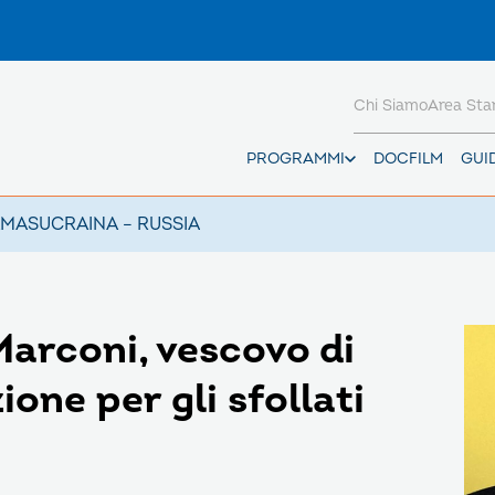
Chi Siamo
Area St
PROGRAMMI
DOCFILM
GUI
AMAS
UCRAINA – RUSSIA
arconi, vescovo di
one per gli sfollati