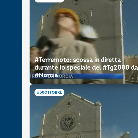
#Terremoto: scossa in diretta
durante lo speciale del #Tg2000 da
#Norcia
#30OTTOBRE