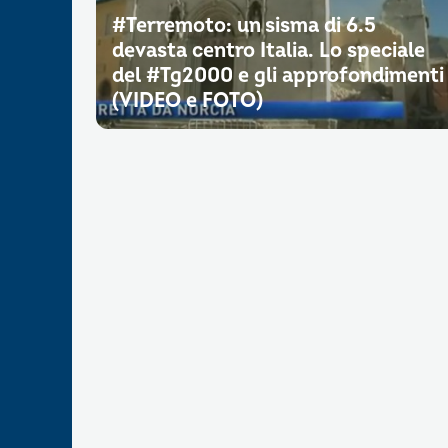
#Terremoto: un sisma di 6.5
devasta centro Italia. Lo speciale
del #Tg2000 e gli approfondimenti
(VIDEO e FOTO)