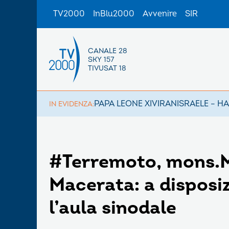
TV2000
InBlu2000
Avvenire
SIR
CANALE 28
SKY 157
TIVUSAT 18
PAPA LEONE XIV
IRAN
ISRAELE – H
IN EVIDENZA:
#Terremoto, mons.M
Macerata: a disposizi
l’aula sinodale