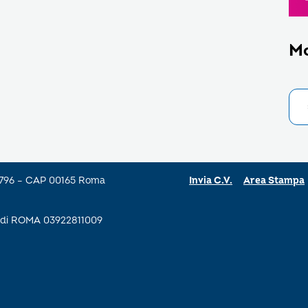
M
a 796 – CAP 00165 Roma
Invia C.V.
Area Stampa
se di ROMA 03922811009