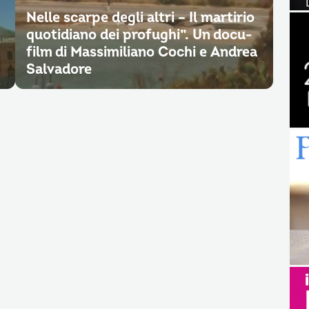
Nelle scarpe degli altri – Il martirio
quotidiano dei profughi”. Un docu-
film di Massimiliano Cochi e Andrea
Salvadore