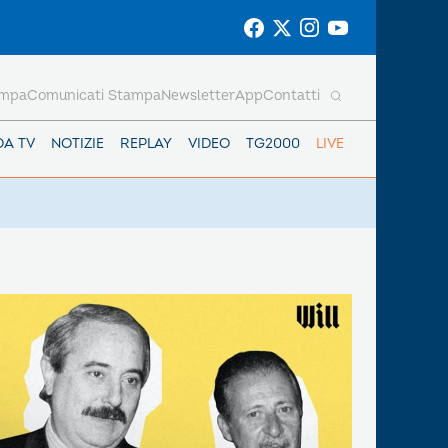
ampa
Comunicati Stampa
Newsletter
App
Contatti
DA TV
NOTIZIE
REPLAY
VIDEO
TG2000
LIVE