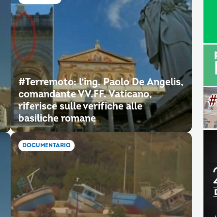
#Terremoto: l’ing. Paolo De Angelis,
comandante VV.FF. Vaticano,
riferisce sulle verifiche alle
basiliche romane
DOCUMENTARIO