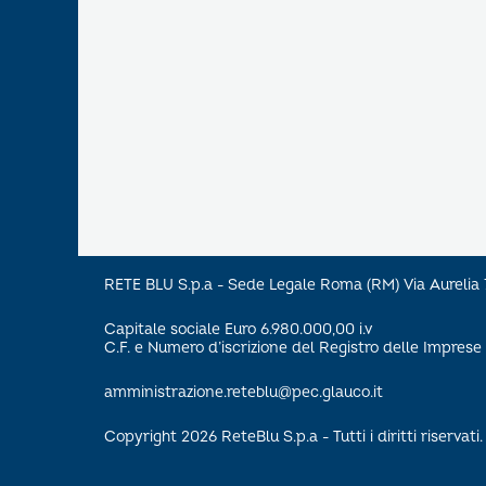
RETE BLU S.p.a - Sede Legale Roma (RM) Via Aureli
Capitale sociale Euro 6.980.000,00 i.v
C.F. e Numero d’iscrizione del Registro delle Impre
amministrazione.reteblu@pec.glauco.it
Copyright 2026 ReteBlu S.p.a - Tutti i diritti riservati.