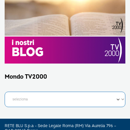
Mondo TV2000
RETE BLU S.p.a - Sede Legale Roma (RM) Via Aurelia 796 –