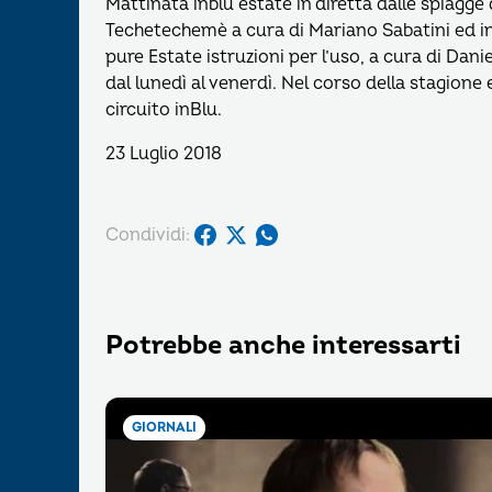
Mattinata inblu estate in diretta dalle spiagge
Techetechemè a cura di Mariano Sabatini ed i
pure Estate istruzioni per l’uso, a cura di Dan
dal lunedì al venerdì. Nel corso della stagione 
circuito inBlu.
23 Luglio 2018
Condividi:
Potrebbe anche interessarti
GIORNALI