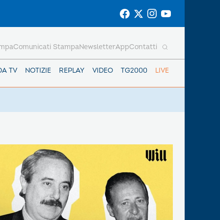
ampa
Comunicati Stampa
Newsletter
App
Contatti
DA TV
NOTIZIE
REPLAY
VIDEO
TG2000
LIVE