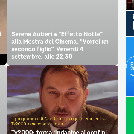
i
Serena Autieri a “Effetto Notte”
alla Mostra del Cinema. “Vorrei un
secondo figlio”. Venerdì 4
settembre, alle 22.30
Il programma di David Murgia ogni mercoledì su
Tv2000 in seconda serata
Tv2000: torna ‘Indagine ai confini