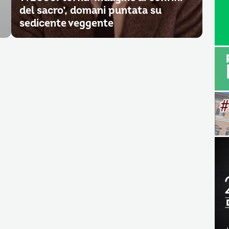
del sacro’, domani puntata su
sedicente veggente