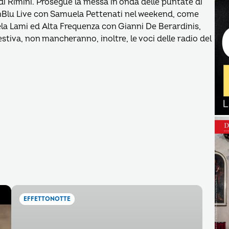
 di Rimini. Prosegue la messa in onda delle puntate di
nBlu Live con Samuela Pettenati nel weekend, come
iela Lami ed Alta Frequenza con Gianni De Berardinis,
estiva, non mancheranno, inoltre, le voci delle radio del
EFFETTONOTTE