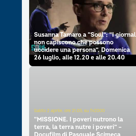
Susanna Tamaro a “Soul”: “I giornal
non capiscono che possono
uccidere una persona”. Domenica
26 luglio, alle 12.20 e alle 20.40
Sabto 2 aprile, ore 21.05, su Tv2000
“MISSIONE. I poveri nutrono la
terra, la terra nutre i poveri” –
Docufilm di Pasquale Scimeca