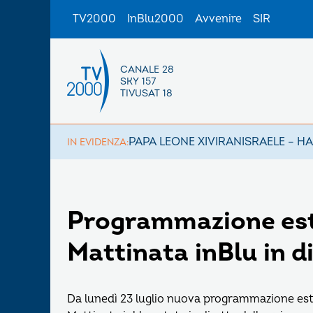
TV2000
InBlu2000
Avvenire
SIR
CANALE 28
SKY 157
TIVUSAT 18
PAPA LEONE XIV
IRAN
ISRAELE – H
IN EVIDENZA:
Programmazione esti
Mattinata inBlu in d
Da lunedì 23 luglio nuova programmazione estiv