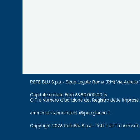
RETE BLU S.p.a - Sede Legale Roma (RM) Via Aureli
Capitale sociale Euro 6.980.000,00 i.v
C.F. e Numero d’iscrizione del Registro delle Impre
amministrazione.reteblu@pec.glauco.it
Copyright 2026 ReteBlu S.p.a - Tutti i diritti riservati.