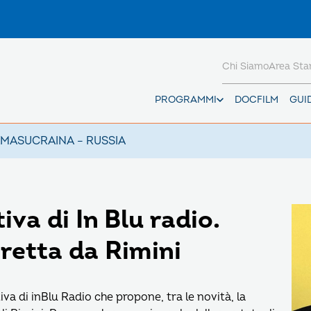
Chi Siamo
Area St
PROGRAMMI
DOCFILM
GUI
AMAS
UCRAINA – RUSSIA
va di In Blu radio.
iretta da Rimini
a di inBlu Radio che propone, tra le novità, la