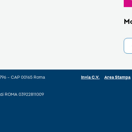
M
a 796 – CAP 00165 Roma
Invia C.V.
Area Stampa
se di ROMA 03922811009