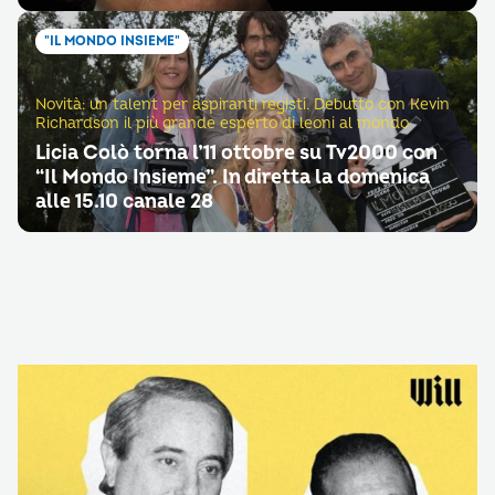
"IL MONDO INSIEME"
Novità: un talent per aspiranti registi. Debutto con Kevin
Richardson il più grande esperto di leoni al mondo
Licia Colò torna l’11 ottobre su Tv2000 con
“Il Mondo Insieme”. In diretta la domenica
alle 15.10 canale 28