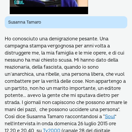
Susanna Tamaro
Ho conosciuto una denigrazione pesante. Una
campagna stampa vergognosa per anni volta a
distruggere me, la mia famiglia e le mie opere, e di cui
nessuno ha mai chiesto scusa. Mi hanno dato della
reazionaria, della fascista, quando io sono
un’anarchica, una ribelle, una persona libera, che vuol
combattere per la verità delle cose. Non appartengo a
un partito, non ho un marito importante, un editore
potente… avevo la gente che mi sputava dietro per
strada. I giornali non capiscono che possono armare le
mani dei pazzi, che possono uccidere una persona”.
Così dice Susanna Tamaro raccontandosi a “
Soul
”
nell’intervista in onda domenica 26 luglio 2015 ore
12.20 e 20.40, su
Tv2000
(canale 28 del digitale