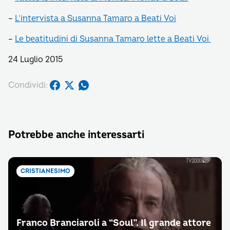
–
L’intervista a Susanna Tamaro a Beati Voi
–
Le beatitudini di Susanna Tamaro lette a Beati Voi
24 Luglio 2015
Condividi:
Potrebbe anche interessarti
CRISTIANESIMO
Franco Branciaroli a “Soul”. Il grande attore