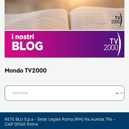
Mondo TV2000
RETE BLU S.p.a - Sede Legale Roma (RM) Via Aurelia 796 –
CAP 00165 Roma