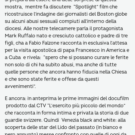
mostra, mentre fa discutere “Spotlight” film che
ricostruisce l’indagine dei giornalisti del Boston globe
su alcuni abusi sessuali compiuti all’interno della
diocesi. Alle nostre telecamere parla il protagonista
Mark Ruffalo nato e cresciuto cattolico e padre di tre
figli, cha a Fabio Falzone racconta in esclusiva l’attesa
per la visita apostolica di papa Francesco in America e
a Cuba e rivela: “spero che si possano curare le ferite
non solo di chi ha subito abusi, ma anche di tutte
quelle persone che ancora hanno fiducia nella Chiesa
e che sono state ferite e offese da questi
avvenimenti”.
E ancora: in anteprima le prime immagini del docufilm
prodotto dal CTV “L’esercito più piccolo del mondo”
che racconta in forma intima e privata la storia di due
guardie svizzere. Quindi Venezia black and white: alla
scoperta delle star del Lido del passato (in bianco e
nero appunto) messe confronto con quelle di oggi da