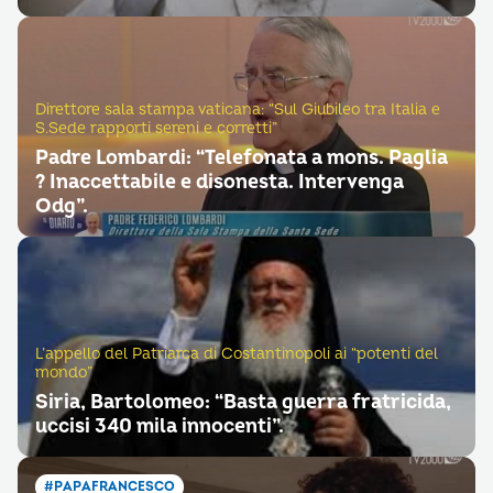
Direttore sala stampa vaticana: “Sul Giubileo tra Italia e
S.Sede rapporti sereni e corretti”
Padre Lombardi: “Telefonata a mons. Paglia
? Inaccettabile e disonesta. Intervenga
Odg”.
L’appello del Patriarca di Costantinopoli ai “potenti del
mondo”
Siria, Bartolomeo: “Basta guerra fratricida,
uccisi 340 mila innocenti”.
#PAPAFRANCESCO