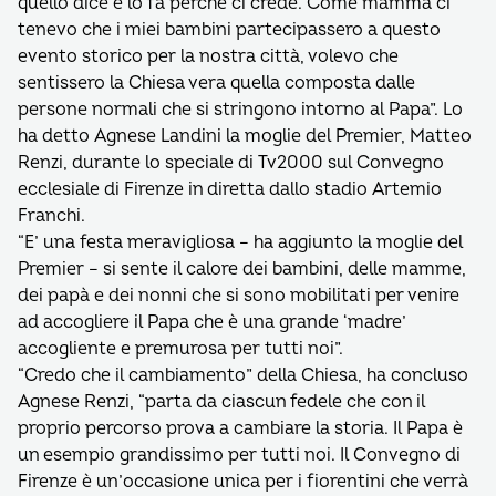
quello dice e lo fa perché ci crede. Come mamma ci
tenevo che i miei bambini partecipassero a questo
evento storico per la nostra città, volevo che
sentissero la Chiesa vera quella composta dalle
persone normali che si stringono intorno al Papa”. Lo
ha detto Agnese Landini la moglie del Premier, Matteo
Renzi, durante lo speciale di Tv2000 sul Convegno
ecclesiale di Firenze in diretta dallo stadio Artemio
Franchi.
“E’ una festa meravigliosa – ha aggiunto la moglie del
Premier – si sente il calore dei bambini, delle mamme,
dei papà e dei nonni che si sono mobilitati per venire
ad accogliere il Papa che è una grande ‘madre’
accogliente e premurosa per tutti noi”.
“Credo che il cambiamento” della Chiesa, ha concluso
Agnese Renzi, “parta da ciascun fedele che con il
proprio percorso prova a cambiare la storia. Il Papa è
un esempio grandissimo per tutti noi. Il Convegno di
Firenze è un’occasione unica per i fiorentini che verrà