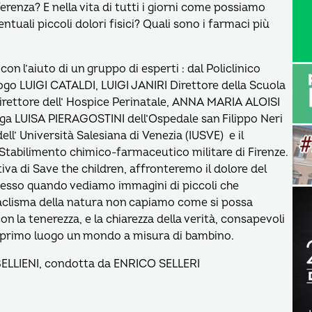
renza? E nella vita di tutti i giorni come possiamo
tuali piccoli dolori fisici? Quali sono i farmaci più
 l’aiuto di un gruppo di esperti : dal Policlinico
go LUIGI CATALDI, LUIGI JANIRI Direttore della Scuola
Direttore dell’ Hospice Perinatale, ANNA MARIA ALOISI
ologa LUISA PIERAGOSTINI dell’Ospedale san Filippo Neri
l’ Università Salesiana di Venezia (IUSVE) e il
tabilimento chimico-farmaceutico militare di Firenze.
va di Save the children, affronteremo il dolore del
pesso quando vediamo immagini di piccoli che
ataclisma della natura non capiamo come si possa
n la tenerezza, e la chiarezza della verità, consapevoli
 primo luogo un mondo a misura di bambino.
ELLIENI, condotta da ENRICO SELLERI