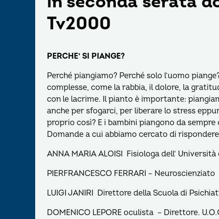
in seconda serata d
Tv2000
PERCHE’ SI PIANGE?
Perché piangiamo? Perché solo l’uomo piange? 
complesse, come la rabbia, il dolore, la gratit
con le lacrime. Il pianto è importante: piangiam
anche per sfogarci, per liberare lo stress epp
proprio così? E i bambini piangono da sempre c
Domande a cui abbiamo cercato di rispondere
ANNA MARIA ALOISI Fisiologa dell’ Università 
PIERFRANCESCO FERRARI – Neuroscienziato de
LUIGI JANIRI Direttore della Scuola di Psichia
DOMENICO LEPORE oculista – Direttore. U.O.C. C