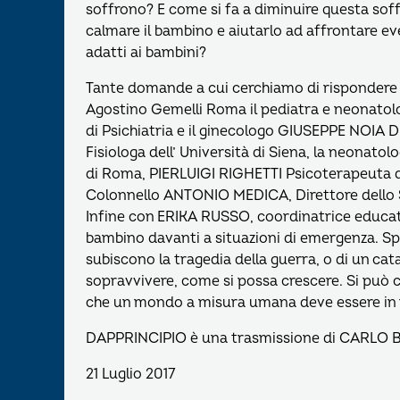
soffrono? E come si fa a diminuire questa soffe
calmare il bambino e aiutarlo ad affrontare even
adatti ai bambini?
Tante domande a cui cerchiamo di rispondere con
Agostino Gemelli Roma il pediatra e neonatolo
di Psichiatria e il ginecologo GIUSEPPE NOIA 
Fisiologa dell’ Università di Siena, la neonat
di Roma, PIERLUIGI RIGHETTI Psicoterapeuta del
Colonnello ANTONIO MEDICA, Direttore dello S
Infine con ERIKA RUSSO, coordinatrice educati
bambino davanti a situazioni di emergenza. S
subiscono la tragedia della guerra, o di un c
sopravvivere, come si possa crescere. Si può co
che un mondo a misura umana deve essere in
DAPPRINCIPIO è una trasmissione di CARLO B
21 Luglio 2017