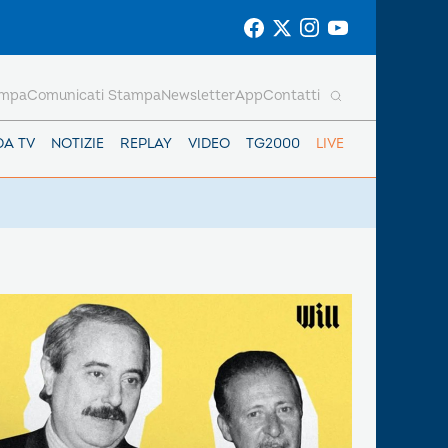
ampa
Comunicati Stampa
Newsletter
App
Contatti
DA TV
NOTIZIE
REPLAY
VIDEO
TG2000
LIVE