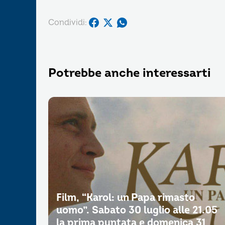
Condividi:
Potrebbe anche interessarti
Film, “Karol: un Papa rimasto
uomo”. Sabato 30 luglio alle 21.05
la prima puntata e domenica 31