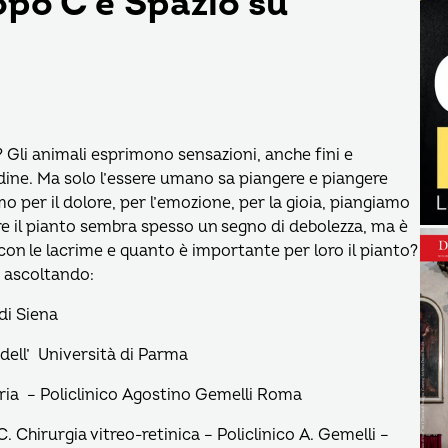
opo C’è Spazio su
Gli animali esprimono sensazioni, anche fini e
udine. Ma solo l’essere umano sa piangere e piangere
o per il dolore, per l’emozione, per la gioia, piangiamo
ure il pianto sembra spesso un segno di debolezza, ma è
on le lacrime e quanto è importante per loro il pianto?
 ascoltando:
di Siena
ll’ Università di Parma
tria – Policlinico Agostino Gemelli Roma
hirurgia vitreo-retinica – Policlinico A. Gemelli –