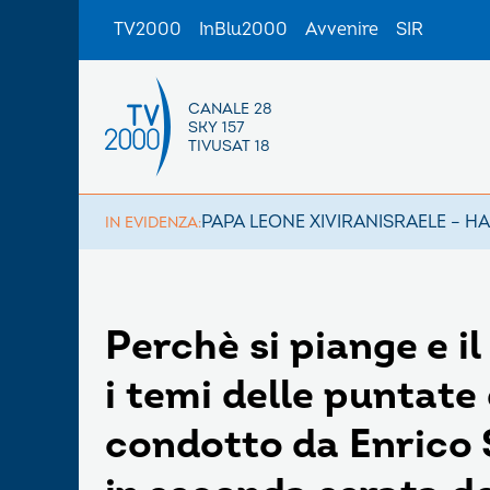
TV2000
InBlu2000
Avvenire
SIR
CANALE 28
SKY 157
TIVUSAT 18
PAPA LEONE XIV
IRAN
ISRAELE – H
IN EVIDENZA:
Perchè si piange e i
i temi delle puntate
condotto da Enrico S