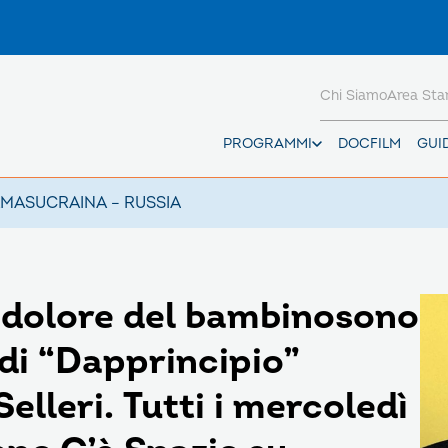
Chi Siamo
Area St
PROGRAMMI
DOCFILM
GUI
AMAS
UCRAINA – RUSSIA
l dolore del bambinosono
 di “Dapprincipio”
elleri. Tutti i mercoledì