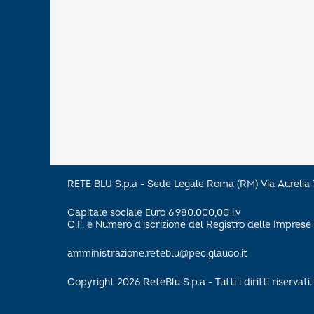
RETE BLU S.p.a - Sede Legale Roma (RM) Via Aureli
Capitale sociale Euro 6.980.000,00 i.v
C.F. e Numero d’iscrizione del Registro delle Impre
amministrazione.reteblu@pec.glauco.it
Copyright 2026 ReteBlu S.p.a - Tutti i diritti riservati.