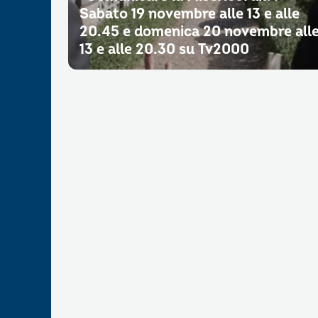
Sabato 19 novembre alle 13 e alle
20.45 e domenica 20 novembre all
13 e alle 20.30 su Tv2000