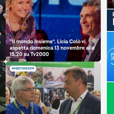
a
“Il mondo insieme”. Licia Colò vi
aspetta domenica 13 novembre alle
15.20 su Tv2000
#MEETING2019