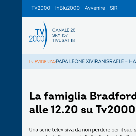
TV2000
InBlu2000
Avvenire
SIR
CANALE 28
SKY 157
TIVUSAT 18
PAPA LEONE XIV
IRAN
ISRAELE – H
IN EVIDENZA:
La famiglia Bradford
alle 12.20 su Tv2000
Una serie televisiva da non perdere per il suo 