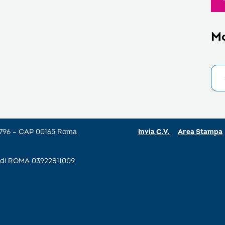
M
a 796 – CAP 00165 Roma
Invia C.V.
Area Stampa
se di ROMA 03922811009