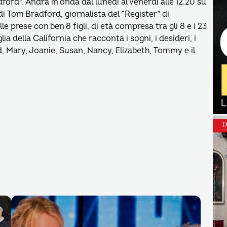
dford”. Andrà in onda dal lunedì al venerdì alle 12.20 su
di Tom Bradford, giornalista del “Register” di
e prese con ben 8 figli, di età compresa tra gli 8 e i 23
lia della California che racconta i sogni, i desideri, i
d, Mary, Joanie, Susan, Nancy, Elizabeth, Tommy e il