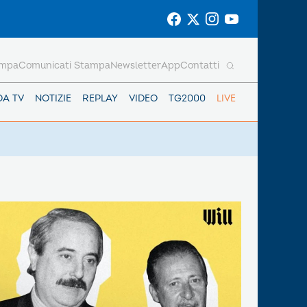
ampa
Comunicati Stampa
Newsletter
App
Contatti
DA TV
NOTIZIE
REPLAY
VIDEO
TG2000
LIVE