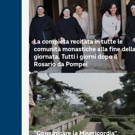
La compieta recitata in tutte le
comunità monastiche alla fine dell
giornata. Tutti i giorni dopo il
Rosario da Pompei
“Comunicare la Misericordia”.