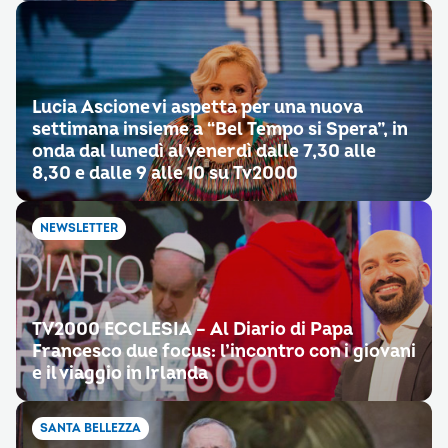
Lucia Ascione vi aspetta per una nuova
settimana insieme a “Bel Tempo si Spera”, in
onda dal lunedì al venerdì dalle 7,30 alle
8,30 e dalle 9 alle 10 su Tv2000
NEWSLETTER
TV2000 ECCLESIA – Al Diario di Papa
Francesco due focus: l’incontro con i giovani
e il viaggio in Irlanda
SANTA BELLEZZA