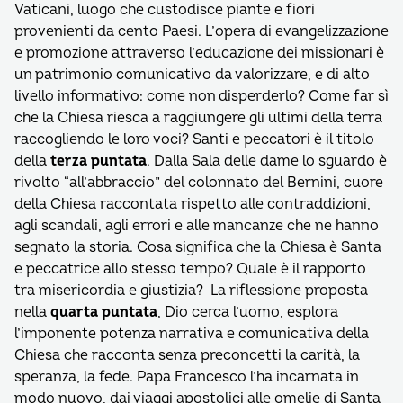
Vaticani, luogo che custodisce piante e fiori
provenienti da cento Paesi. L’opera di evangelizzazione
e promozione attraverso l’educazione dei missionari è
un patrimonio comunicativo da valorizzare, e di alto
livello informativo: come non disperderlo? Come far sì
che la Chiesa riesca a raggiungere gli ultimi della terra
raccogliendo le loro voci? Santi e peccatori è il titolo
della
terza puntata
. Dalla Sala delle dame lo sguardo è
rivolto “all’abbraccio” del colonnato del Bernini, cuore
della Chiesa raccontata rispetto alle contraddizioni,
agli scandali, agli errori e alle mancanze che ne hanno
segnato la storia. Cosa significa che la Chiesa è Santa
e peccatrice allo stesso tempo? Quale è il rapporto
tra misericordia e giustizia? La riflessione proposta
nella
quarta puntata
, Dio cerca l’uomo, esplora
l’imponente potenza narrativa e comunicativa della
Chiesa che racconta senza preconcetti la carità, la
speranza, la fede. Papa Francesco l’ha incarnata in
modo nuovo, dai viaggi apostolici alle omelie di Santa