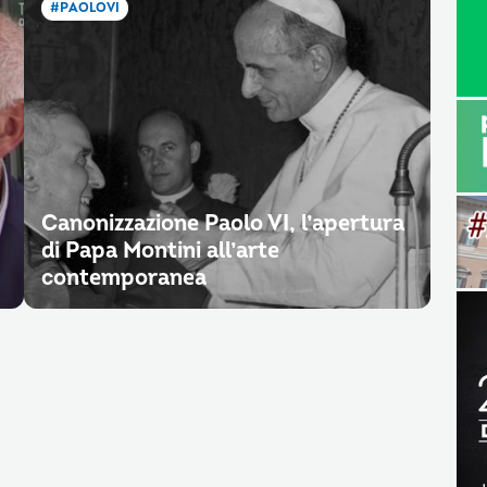
#PAOLOVI
Canonizzazione Paolo VI, l’apertura
di Papa Montini all’arte
contemporanea