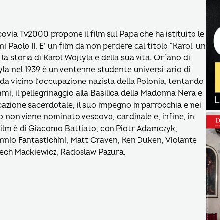
covia Tv2000 propone il film sul Papa che ha istituito le
Paolo II. E’ un film da non perdere dal titolo “Karol, un
 storia di Karol Wojtyla e della sua vita. Orfano di
a nel 1939 è un ventenne studente universitario di
e da vicino l’occupazione nazista della Polonia, tentando
mmi, il pellegrinaggio alla Basilica della Madonna Nera e
ocazione sacerdotale, il suo impegno in parrocchia e nei
o non viene nominato vescovo, cardinale e, infine, in
l film è di Giacomo Battiato, con Piotr Adamczyk,
nnio Fantastichini, Matt Craven, Ken Duken, Violante
Lech Mackiewicz, Radoslaw Pazura.