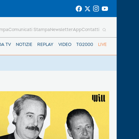
ampa
Comunicati Stampa
Newsletter
App
Contatti
DA TV
NOTIZIE
REPLAY
VIDEO
TG2000
LIVE