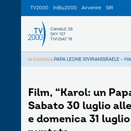
TV2000
InBlu2000
Avvenire
SIR
CANALE 28
SKY 157
TIVUSAT 18
PAPA LEONE XIV
IRAN
ISRAELE – H
IN EVIDENZA:
Film, “Karol: un Pa
Sabato 30 luglio all
e domenica 31 luglio