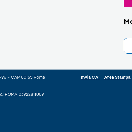
M
a 796 – CAP 00165 Roma
Invia C.V.
Area Stampa
se di ROMA 03922811009