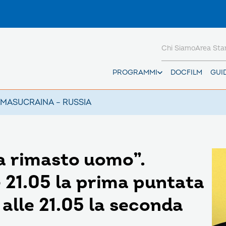
Chi Siamo
Area St
PROGRAMMI
DOCFILM
GUI
AMAS
UCRAINA – RUSSIA
pa rimasto uomo”.
e 21.05 la prima puntata
 alle 21.05 la seconda