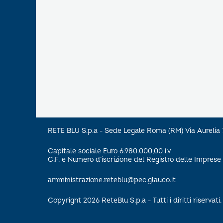
RETE BLU S.p.a - Sede Legale Roma (RM) Via Aureli
Capitale sociale Euro 6.980.000,00 i.v
C.F. e Numero d’iscrizione del Registro delle Impre
amministrazione.reteblu@pec.glauco.it
Copyright 2026 ReteBlu S.p.a - Tutti i diritti riservati.