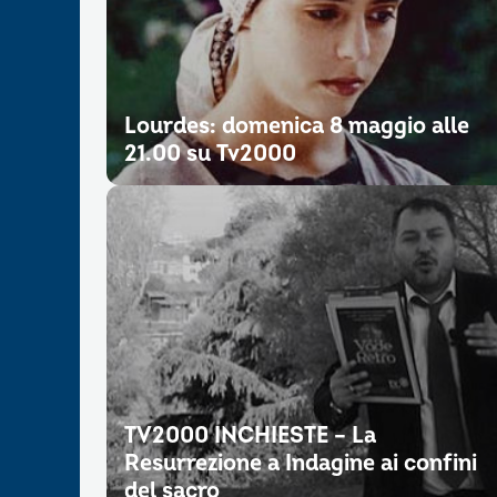
Lourdes: domenica 8 maggio alle
21.00 su Tv2000
TV2000 INCHIESTE – La
Resurrezione a Indagine ai confini
del sacro