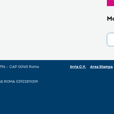
M
a 796 – CAP 00165 Roma
Invia C.V.
Area Stampa
se di ROMA 03922811009