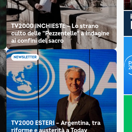
TV2000 INCHIESTE – Lo strano
culto delle “Pezzentelle” a Indagine
ai confini del sacro
NEWSLETTER
TV2000 ESTERI – Argentina, tra
riforme e austerità a Today