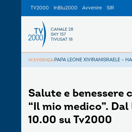
TV2000
InBlu2000
Avvenire
SIR
CANALE 28
SKY 157
TIVUSAT 18
PAPA LEONE XIV
IRAN
ISRAELE – H
IN EVIDENZA:
Salute e benessere 
“Il mio medico”. Dal 
10.00 su Tv2000