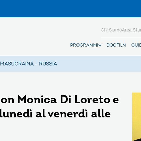
Chi Siamo
Area St
PROGRAMMI
DOCFILM
GUI
AMAS
UCRAINA – RUSSIA
con Monica Di Loreto e
lunedì al venerdì alle