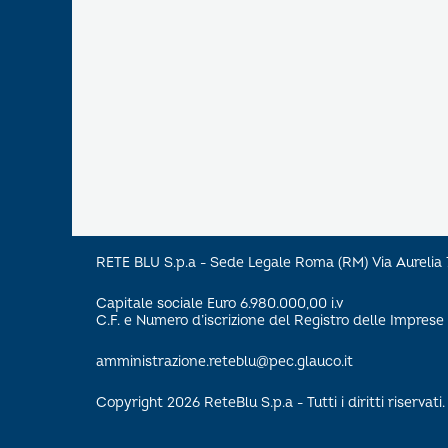
RETE BLU S.p.a - Sede Legale Roma (RM) Via Aureli
Capitale sociale Euro 6.980.000,00 i.v
C.F. e Numero d’iscrizione del Registro delle Impre
amministrazione.reteblu@pec.glauco.it
Copyright 2026 ReteBlu S.p.a - Tutti i diritti riservati.