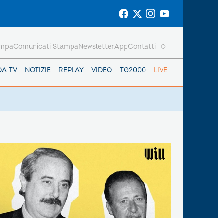
ampa
Comunicati Stampa
Newsletter
App
Contatti
DA TV
NOTIZIE
REPLAY
VIDEO
TG2000
LIVE