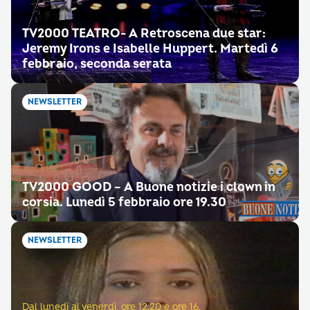
TV2000 TEATRO- A Retroscena due star:
Jeremy Irons e Isabelle Huppert. Martedì 6
febbraio, seconda serata
NEWSLETTER
TV2000 GOOD – A Buone notizie i clown in
corsia. Lunedì 5 febbraio ore 19.30
NEWSLETTER
Dal lunedì al venerdì, ore 12.20 e ore 16.