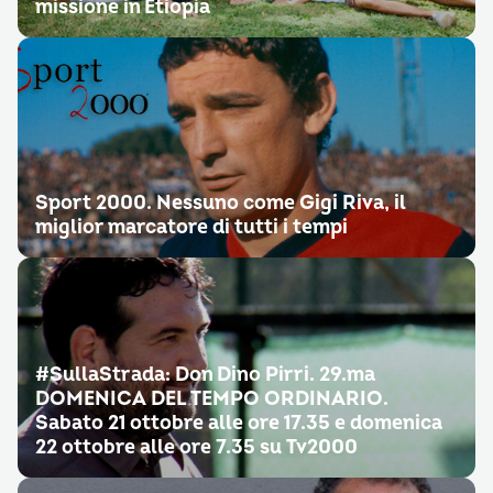
missione in Etiopia
Sport 2000. Nessuno come Gigi Riva, il
miglior marcatore di tutti i tempi
#SullaStrada: Don Dino Pirri. 29.ma
DOMENICA DEL TEMPO ORDINARIO.
Sabato 21 ottobre alle ore 17.35 e domenica
22 ottobre alle ore 7.35 su Tv2000