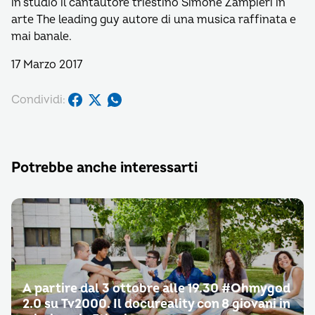
in studio il cantautore triestino Simone Zampieri in
arte The leading guy autore di una musica raffinata e
mai banale.
17 Marzo 2017
Condividi:
Potrebbe anche interessarti
A partire dal 3 ottobre alle 19.30 #Ohmygod
2.0 su Tv2000. Il docureality con 8 giovani in