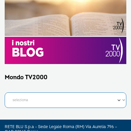
Mondo TV2000
RETE BLU S.p.a - Sede Legale Roma (RM) Via Aurelia 796 –