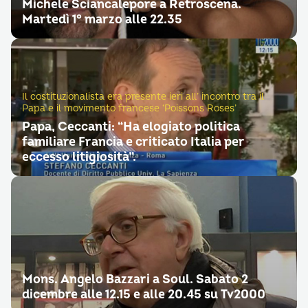
Michele Sciancalepore a Retroscena.
Martedì 1° marzo alle 22.35
Il costituzionalista era presente ieri all’ incontro tra il
Papa e il movimento francese ‘Poissons Roses’
Papa, Ceccanti: “Ha elogiato politica
familiare Francia e criticato Italia per
eccesso litigiosità”.
Mons. Angelo Bazzari a Soul. Sabato 2
dicembre alle 12.15 e alle 20.45 su Tv2000