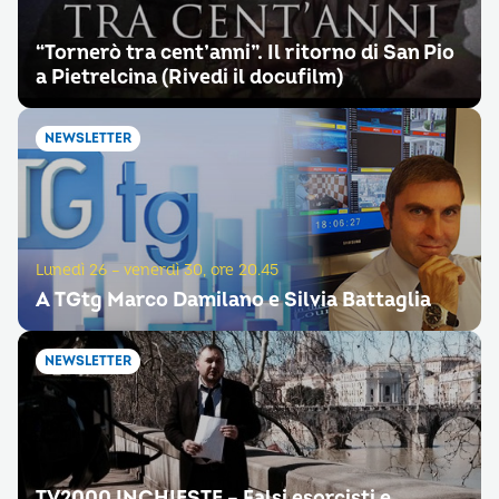
“Tornerò tra cent’anni”. Il ritorno di San Pio
a Pietrelcina (Rivedi il docufilm)
NEWSLETTER
Lunedì 26 – venerdì 30, ore 20.45
A TGtg Marco Damilano e Silvia Battaglia
NEWSLETTER
TV2000 INCHIESTE – Falsi esorcisti e