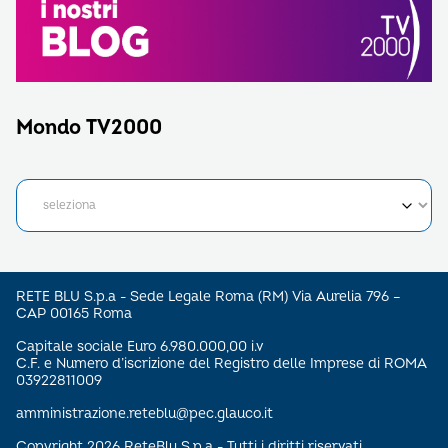
Mondo TV2000
RETE BLU S.p.a - Sede Legale Roma (RM) Via Aurelia 796 –
CAP 00165 Roma
Capitale sociale Euro 6.980.000,00 i.v
C.F. e Numero d’iscrizione del Registro delle Imprese di ROMA
03922811009
amministrazione.reteblu@pec.glauco.it
Copyright 2026 ReteBlu S.p.a - Tutti i diritti riservati.