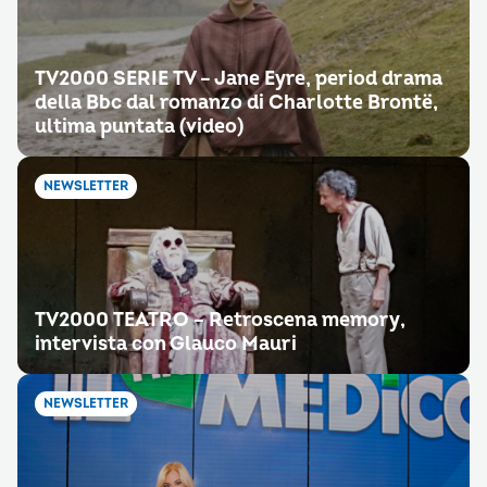
TV2000 SERIE TV – Jane Eyre, period drama
della Bbc dal romanzo di Charlotte Brontë,
ultima puntata (video)
NEWSLETTER
TV2000 TEATRO – Retroscena memory,
intervista con Glauco Mauri
NEWSLETTER