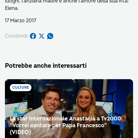
luoghi, l’anziana madre e anche l’amore della sua vita:
Elena.
17 Marzo 2017
Condividi:
Potrebbe anche interessarti
CULTURE
intervista
La star internazionale Anastacia a Tv2000:
“Vorrei cantare per Papa Francesco”
(VIDEO)