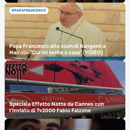
#PAPAFRANCESCO
Papa Francesco allo slum di Kangemi a
Nairobi:”Qui mi sento a casa” (VIDEO)
Speciale Effetto Notte da Cannes con
l’inviato di Tv2000 Fabio Falzone