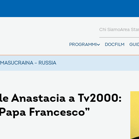
Chi Siamo
Area St
PROGRAMMI
DOCFILM
GUI
AMAS
UCRAINA – RUSSIA
ale Anastacia a Tv2000:
 Papa Francesco”