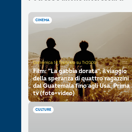
CINEMA
Domenica 14 febbraio su Tv2000
Film: “La gabbia dorata”, il viaggio
della speranza di quattro ragazzini
dal Guatemala fino agli Usa. Prima
tv (foto+video)
CULTURE