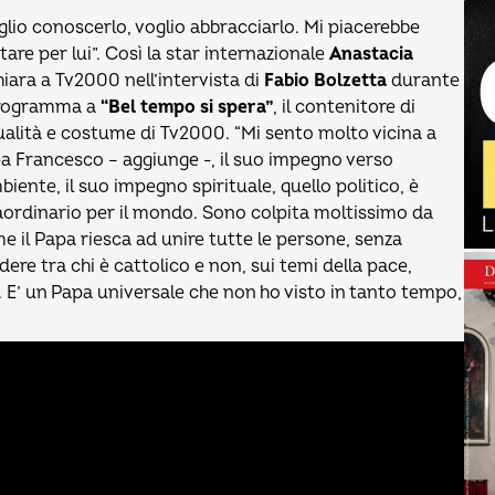
glio conoscerlo, voglio abbracciarlo. Mi piacerebbe
tare per lui”. Così la star internazionale
Anastacia
hiara a Tv2000 nell’intervista di
Fabio Bolzetta
durante
programma
a
“Bel tempo si spera”
, il contenitore di
ualità e costume di Tv2000. “Mi sento molto vicina a
a Francesco – aggiunge -, il suo impegno verso
mbiente, il suo impegno spirituale, quello politico, è
aordinario per il mondo. Sono colpita moltissimo da
e il Papa riesca ad unire tutte le persone, senza
idere tra chi è cattolico e non, sui temi della pace,
. E’ un Papa universale che non ho visto in tanto tempo,