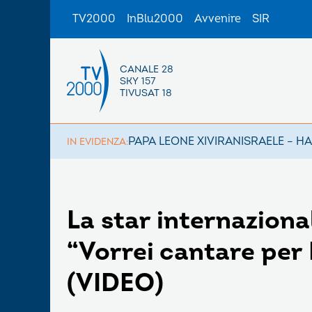
TV2000
InBlu2000
Avvenire
SIR
CANALE 28
SKY 157
TIVUSAT 18
PAPA LEONE XIV
IRAN
ISRAELE – H
IN EVIDENZA:
La star internazion
“Vorrei cantare per
(VIDEO)