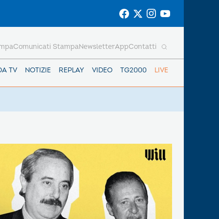
ampa
Comunicati Stampa
Newsletter
App
Contatti
DA TV
NOTIZIE
REPLAY
VIDEO
TG2000
LIVE