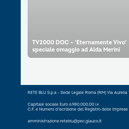
TV2000 DOC – ‘Eternamente Vivo’
speciale omaggio ad Alda Merini
RETE BLU S.p.a - Sede Legale Roma (RM) Via Aureli
Capitale sociale Euro 6.980.000,00 i.v
C.F. e Numero d’iscrizione del Registro delle Impre
amministrazione.reteblu@pec.glauco.it