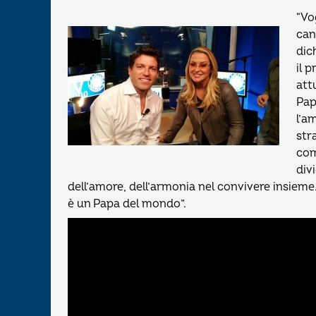
“Vo
can
dic
il 
att
Pap
l’a
str
com
div
dell’amore, dell’armonia nel convivere insieme
è un Papa del mondo”.