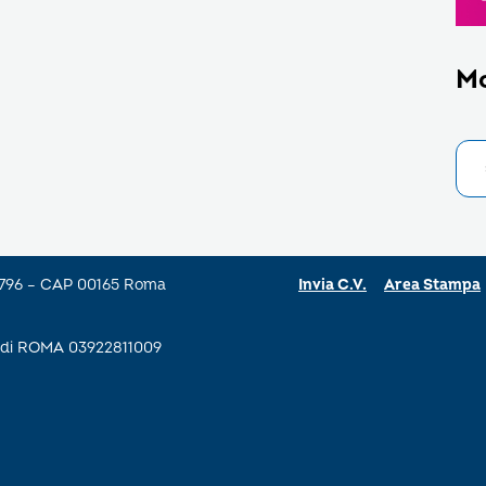
M
a 796 – CAP 00165 Roma
Invia C.V.
Area Stampa
se di ROMA 03922811009