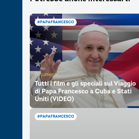
#PAPAFRANCESCO
Documenti
Tutti i film e gli speciali sul Viaggio
di Papa Francesco a Cuba e Stati
Uniti (VIDEO)
#PAPAFRANCESCO