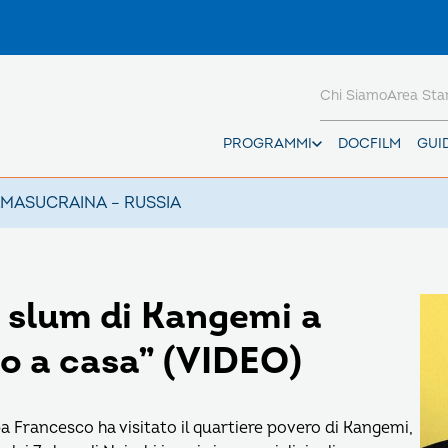
Chi Siamo
Area St
PROGRAMMI
DOCFILM
GUI
AMAS
UCRAINA – RUSSIA
 slum di Kangemi a
to a casa” (VIDEO)
a Francesco ha visitato il quartiere povero di Kangemi,