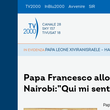
TV2000
InBlu2000
Avvenire
SIR
CANALE 28
SKY 157
TIVUSAT 18
PAPA LEONE XIV
IRAN
ISRAELE – H
IN EVIDENZA:
Papa Francesco allo
Nairobi:”Qui mi sen
Pap