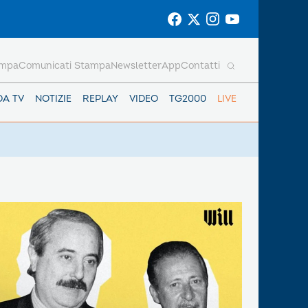
ampa
Comunicati Stampa
Newsletter
App
Contatti
DA TV
NOTIZIE
REPLAY
VIDEO
TG2000
LIVE