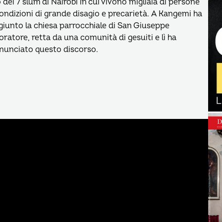
 dei 7 slum di Nairobi in cui vivono migliaia di persone
condizioni di grande disagio e precarietà. A Kangemi ha
giunto la chiesa parrocchiale di San Giuseppe
oratore, retta da una comunità di gesuiti e lì ha
nunciato questo discorso.