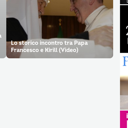
a
Lo storico incontro tra Papa
Francesco e Kirill (Video)