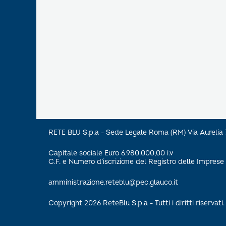
RETE BLU S.p.a - Sede Legale Roma (RM) Via Aureli
Capitale sociale Euro 6.980.000,00 i.v
C.F. e Numero d’iscrizione del Registro delle Impre
amministrazione.reteblu@pec.glauco.it
Copyright 2026 ReteBlu S.p.a - Tutti i diritti riservati.