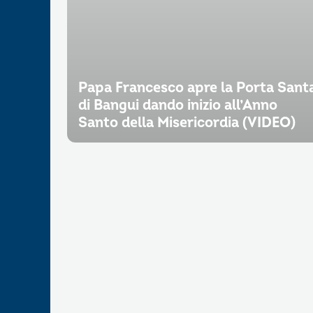
Papa Francesco apre la Porta Sant
di Bangui dando inizio all’Anno
Santo della Misericordia (VIDEO)