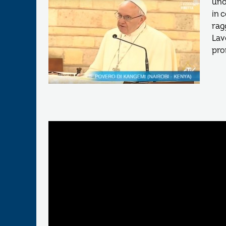
uno
in 
rag
Lav
pro