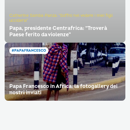
Catherine Samba-Panza: “Soffro nel vedere i miei figli
uccidersi”
Papa, presidente Centrafrica: “Troverà
Paese ferito da violenze”
#PAPAFRANCESCO
Papa Francesco in Africa: la fotogallery dei
nostri inviati