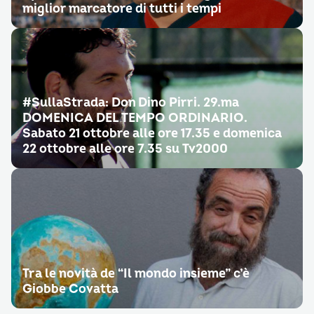
miglior marcatore di tutti i tempi
#SullaStrada: Don Dino Pirri. 29.ma
DOMENICA DEL TEMPO ORDINARIO.
Sabato 21 ottobre alle ore 17.35 e domenica
22 ottobre alle ore 7.35 su Tv2000
Tra le novità de “Il mondo insieme” c’è
Giobbe Covatta