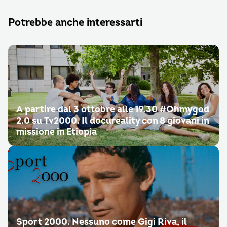
Potrebbe anche interessarti
A partire dal 3 ottobre alle 19.30 #Ohmygod
2.0 su Tv2000. Il docureality con 8 giovani in
missione in Etiopia
Sport 2000. Nessuno come Gigi Riva, il