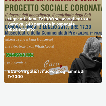
Migranti: docu Tv2000 su accoglienza a
Genova, 240 persone in ospedale
abbandonato
#CaroVirgola. Il nuovo programma di
Tv2000