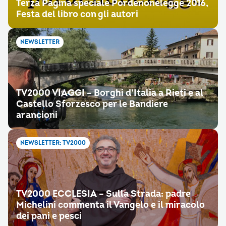
Terza Pagina speciale Pordenonelegge 2016,
Festa del libro con gli autori
NEWSLETTER
TV2000 VIAGGI – Borghi d’Italia a Rieti e al
Castello Sforzesco per le Bandiere
arancioni
NEWSLETTER; TV2000
TV2000 ECCLESIA – Sulla Strada: padre
Michelini commenta il Vangelo e il miracolo
dei pani e pesci