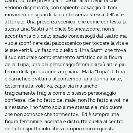
Carlotto. Due prove d’attrice di rara intensità che
vedono dispensata, con sapiente dosaggio di toni
movimenti e sguardi, la quintessenza stessa dell’arte
attoriale. Una presenza scenica, che come confessa la
stessa Lina Sastri a Michele Sciancalepore, non si
accontenta più dello spazio concessogli dal teatro ma
vuole sconfinare dal palcoscenico per toccare la vita e
le sue verità. Un fascino quello di Lina Sastri che trova
il suo naturale completamento artistico nella figura
della ‘Lupa’, uno dei personaggi femminili più alti e più
feroci della produzione verghiana. Ma la “Lupa” di Lina
è carnefice e vittima al contempo, una donna forte,
determinata, volitiva, caparbia ma anche
tragicamente fragile come lo stesso personaggio
confessa: «Se ho fatto del male, non l’ho fatto a voi, né
a nessuno, l’ho fatto solo a me stessa e al mio cuore,
che non conosce che tormento». Ed è sempre una
figura femminile lacerata e distrutta quella al centro
dell’altro spettacolo che vi proporremo in questa