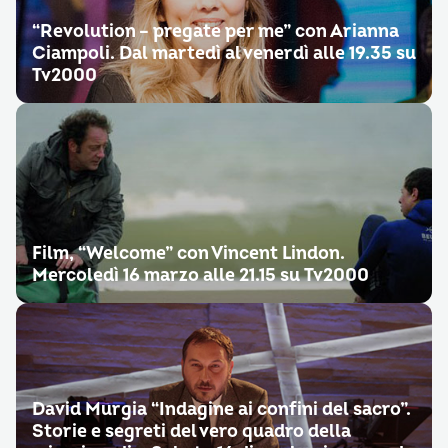
“Revolution – pregate per me” con Arianna
Ciampoli. Dal martedì al venerdì alle 19.35 su
Tv2000
Film, “Welcome” con Vincent Lindon.
Mercoledì 16 marzo alle 21.15 su Tv2000
David Murgia “Indagine ai confini del sacro”.
Storie e segreti del vero quadro della