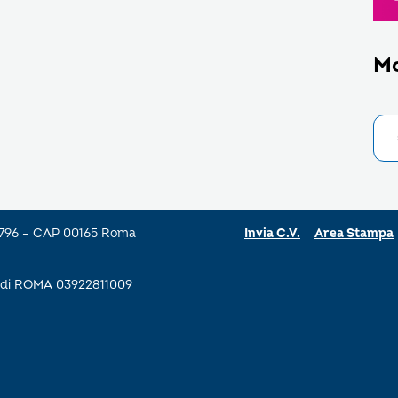
M
a 796 – CAP 00165 Roma
Invia C.V.
Area Stampa
se di ROMA 03922811009