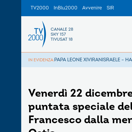
TV2000
InBlu2000
Avvenire
SIR
CANALE 28
SKY 157
TIVUSAT 18
PAPA LEONE XIV
IRAN
ISRAELE – H
IN EVIDENZA:
Venerdì 22 dicembre, 
puntata speciale del
Francesco dalla men