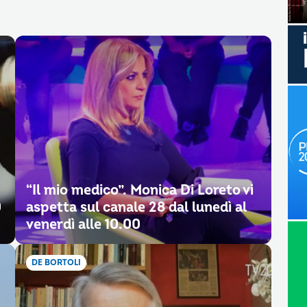
“Il mio medico”. Monica Di Loreto vi
0
aspetta sul canale 28 dal lunedì al
venerdì alle 10.00
DE BORTOLI