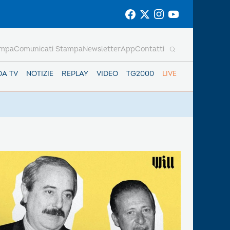
ampa
Comunicati Stampa
Newsletter
App
Contatti
DA TV
NOTIZIE
REPLAY
VIDEO
TG2000
LIVE