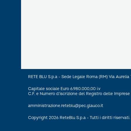
RETE BLU S.p.a - Sede Legale Roma (RM) Via Aureli
Capitale sociale Euro 6.980.000,00 i.v
C.F. e Numero d’iscrizione del Registro delle Impre
amministrazione.reteblu@pec.glauco.it
Copyright 2026 ReteBlu S.p.a - Tutti i diritti riservati.