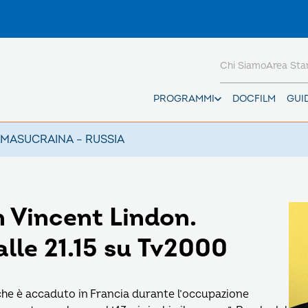
Chi Siamo
Area St
PROGRAMMI
DOCFILM
GUI
AMAS
UCRAINA – RUSSIA
 Vincent Lindon.
lle 21.15 su Tv2000
 che è accaduto in Francia durante l’occupazione