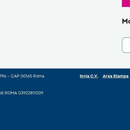
M
a 796 – CAP 00165 Roma
Invia C.V.
Area Stampa
se di ROMA 03922811009