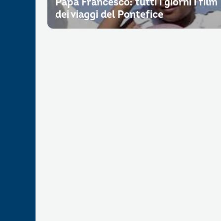
Papa Francesco: tutti i giorni i film
dei viaggi del Pontefice