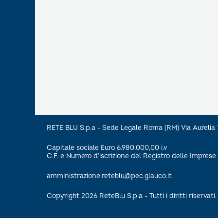
RETE BLU S.p.a - Sede Legale Roma (RM) Via Aureli
Capitale sociale Euro 6.980.000,00 i.v
C.F. e Numero d’iscrizione del Registro delle Impre
amministrazione.reteblu@pec.glauco.it
Copyright 2026 ReteBlu S.p.a - Tutti i diritti riservati.