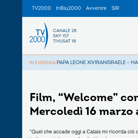
TV2000
InBlu2000
Avvenire
SIR
CANALE 28
SKY 157
TIVUSAT 18
PAPA LEONE XIV
IRAN
ISRAELE – H
IN EVIDENZA:
Film, “Welcome” con
Mercoledì 16 marzo a
“Quel che accade oggi a Calais mi ricorda ciò