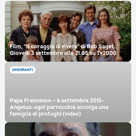
Film, “Il coraggio di vivere” di Bob Saget.
Giovedì 3 settembre alle 21.05 su Tv2000
#MIGRANTI
Papa Francesco – 6 settembre 2015-
Angelus: ogni parrocchia accolga una
famiglia di profughi (video)