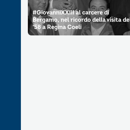
#GiovanniXXIII al carcere di
Bergamo, nel ricordo della visita de
’58 a Regina Coeli