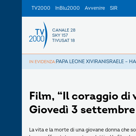
TV2000
InBlu2000
Avvenire
SIR
CANALE 28
SKY 157
TIVUSAT 18
PAPA LEONE XIV
IRAN
ISRAELE – H
IN EVIDENZA:
Film, “Il coraggio di
Giovedì 3 settembre
La vita e la morte di una giovane donna che sof