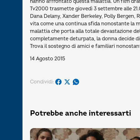
hanno affrontato questa malattia. Un film dra
Tv2000 trasmette giovedì 3 settembre alle 21.05
Dana Delany, Xander Berkeley, Polly Bergen, Ra
vita come una continua sfida nonostante la mal
malattia che porta alla totale devastazione del 
completamente deturpata, la donna decide di a
Trova il sostegno di amici e familiari nonostante
14 Agosto 2015
Condividi:
Potrebbe anche interessarti