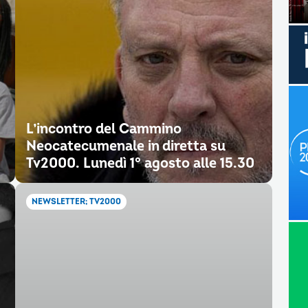
L’incontro del Cammino
Neocatecumenale in diretta su
Tv2000. Lunedì 1° agosto alle 15.30
NEWSLETTER; TV2000