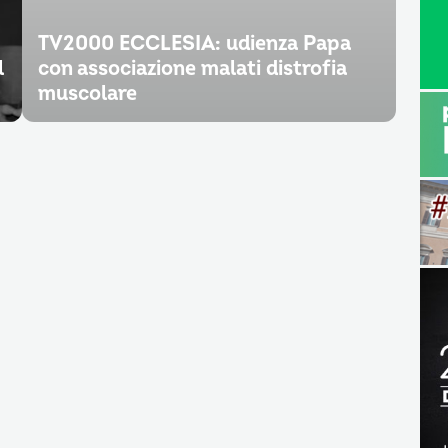
TV2000 ECCLESIA: udienza Papa
l
con associazione malati distrofia
muscolare