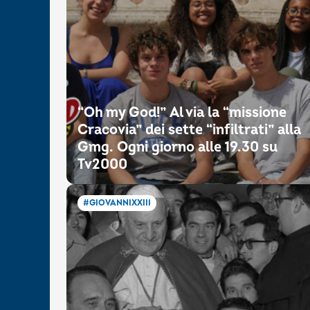
“Oh my God!” Al via la “missione
Cracovia” dei sette “infiltrati” alla
Gmg. Ogni giorno alle 19.30 su
Tv2000
#GIOVANNIXXIII