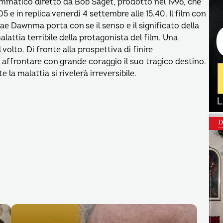
mmatico diretto da Bob Saget, prodotto nel 1996, che
 e in replica venerdì 4 settembre alle 15.40. Il film con
e Dawnma porta con se il senso e il significato della
attia terribile della protagonista del film. Una
volto. Di fronte alla prospettiva di finire
ffrontare con grande coraggio il suo tragico destino.
 la malattia si rivelerà irreversibile.