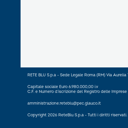
RETE BLU S.p.a - Sede Legale Roma (RM) Via Aureli
Capitale sociale Euro 6.980.000,00 i.v
C.F. e Numero d’iscrizione del Registro delle Impre
amministrazione.reteblu@pec.glauco.it
Copyright 2026 ReteBlu S.p.a - Tutti i diritti riservati.