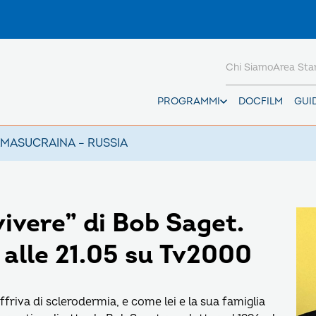
Chi Siamo
Area St
PROGRAMMI
DOCFILM
GUI
AMAS
UCRAINA – RUSSIA
 vivere” di Bob Saget.
 alle 21.05 su Tv2000
friva di sclerodermia, e come lei e la sua famiglia