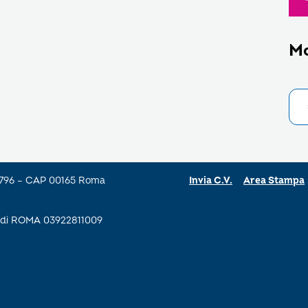
M
a 796 – CAP 00165 Roma
Invia C.V.
Area Stampa
se di ROMA 03922811009