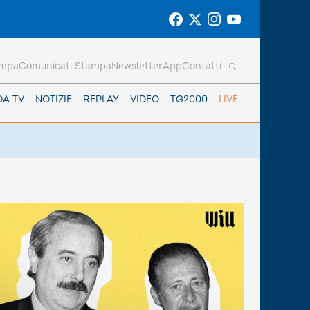
ampa
Comunicati Stampa
Newsletter
App
Contatti
DA TV
NOTIZIE
REPLAY
VIDEO
TG2000
LIVE