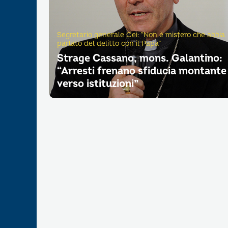
Segretario generale Cei: “Non è mistero che abbia
parlato del delitto con il Papa”
Strage Cassano, mons. Galantino:
“Arresti frenano sfiducia montante
verso istituzioni”