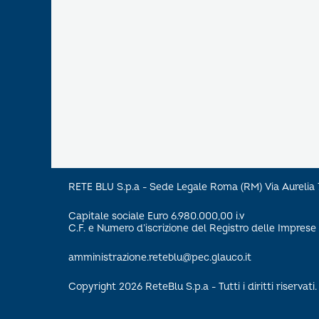
RETE BLU S.p.a - Sede Legale Roma (RM) Via Aureli
Capitale sociale Euro 6.980.000,00 i.v
C.F. e Numero d’iscrizione del Registro delle Impre
amministrazione.reteblu@pec.glauco.it
Copyright 2026 ReteBlu S.p.a - Tutti i diritti riservati.