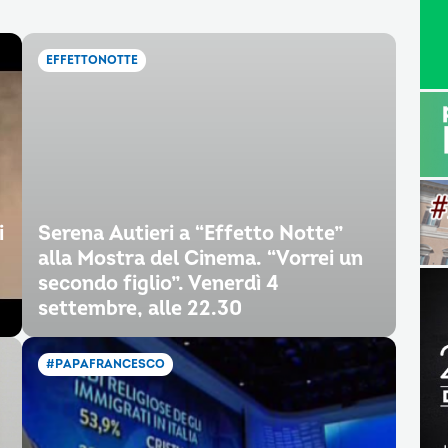
EFFETTONOTTE
i
Serena Autieri a “Effetto Notte”
alla Mostra del Cinema. “Vorrei un
secondo figlio”. Venerdì 4
settembre, alle 22.30
#PAPAFRANCESCO