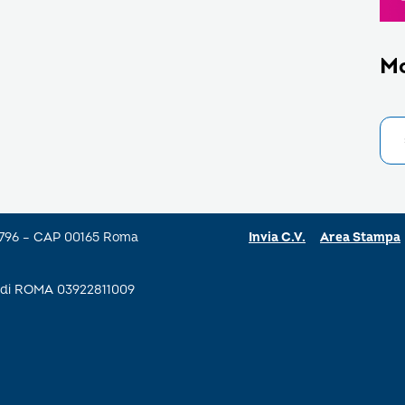
M
a 796 – CAP 00165 Roma
Invia C.V.
Area Stampa
se di ROMA 03922811009