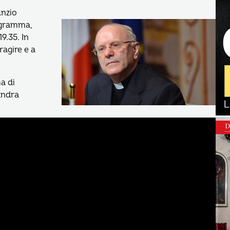
nzio
rogramma,
9.35. In
ragire e a
a di
andra