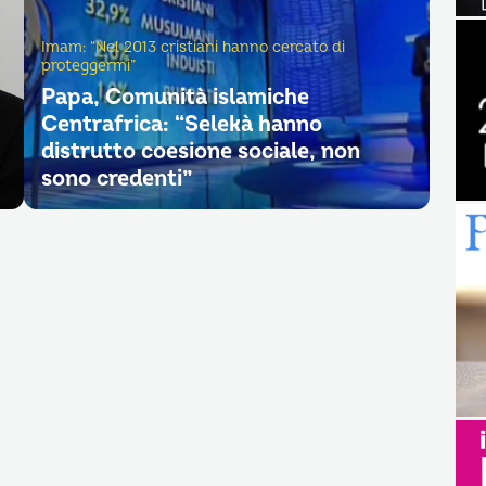
Imam: “Nel 2013 cristiani hanno cercato di
proteggermi”
Papa, Comunità islamiche
Centrafrica: “Selekà hanno
distrutto coesione sociale, non
sono credenti”