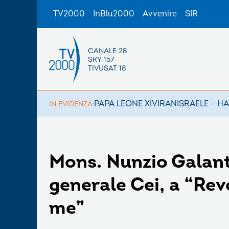
TV2000
InBlu2000
Avvenire
SIR
CANALE 28
SKY 157
TIVUSAT 18
PAPA LEONE XIV
IRAN
ISRAELE – H
IN EVIDENZA:
Mons. Nunzio Galant
generale Cei, a “Rev
me”