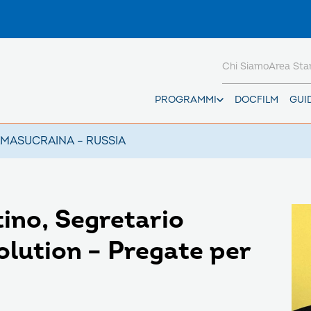
Chi Siamo
Area St
PROGRAMMI
DOCFILM
GUI
AMAS
UCRAINA – RUSSIA
ino, Segretario
olution – Pregate per