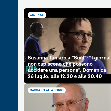
GIORNALI
Susanna Tamaro a “Soul”: “I giornal
non capiscono che possono
uccidere una persona”. Domenica
26 luglio, alle 12.20 e alle 20.40
CASSANO ALLA JONIO