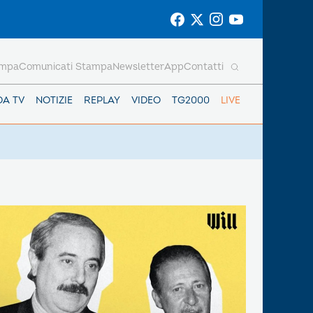
ampa
Comunicati Stampa
Newsletter
App
Contatti
DA TV
NOTIZIE
REPLAY
VIDEO
TG2000
LIVE