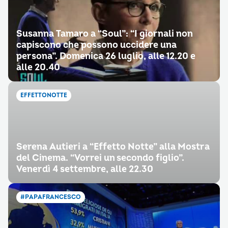
Susanna Tamaro a “Soul”: “I giornali non
capiscono che possono uccidere una
persona”. Domenica 26 luglio, alle 12.20 e
alle 20.40
EFFETTONOTTE
Serena Autieri a “Effetto Notte” alla Mostra
del Cinema. “Vorrei un secondo figlio”.
Venerdì 4 settembre, alle 22.30
#PAPAFRANCESCO