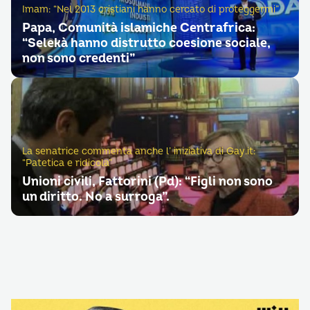
Imam: “Nel 2013 cristiani hanno cercato di proteggermi”
Papa, Comunità islamiche Centrafrica:
“Selekà hanno distrutto coesione sociale,
non sono credenti”
La senatrice commenta anche l’ iniziativa di Gay.it:
“Patetica e ridicola”
Unioni civili, Fattorini (Pd): “Figli non sono
un diritto. No a surroga”.