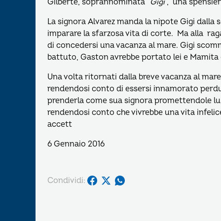
Gilberte, soprannominata “
Gigi
“, una spensie
La signora Alvarez manda la nipote Gigi dalla s
imparare la sfarzosa vita di corte. Ma alla ra
di concedersi una vacanza al mare. Gigi scom
battuto, Gaston avrebbe portato lei e Mamita c
Una volta ritornati dalla breve vacanza al mare,
rendendosi conto di essersi innamorato perd
prenderla come sua signora promettendole luss
rendendosi conto che vivrebbe una vita infelice
accett
6 Gennaio 2016
Condividi: