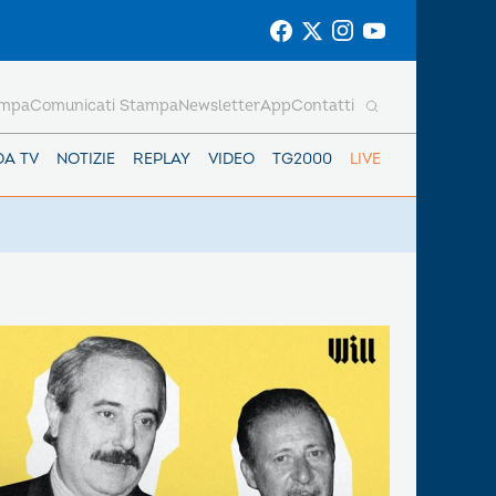
ampa
Comunicati Stampa
Newsletter
App
Contatti
DA TV
NOTIZIE
REPLAY
VIDEO
TG2000
LIVE