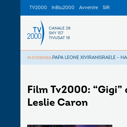
TV2000
InBlu2000
Avvenire
SIR
CANALE 28
SKY 157
TIVUSAT 18
PAPA LEONE XIV
IRAN
ISRAELE – H
IN EVIDENZA:
Film Tv2000: “Gigi” 
Leslie Caron