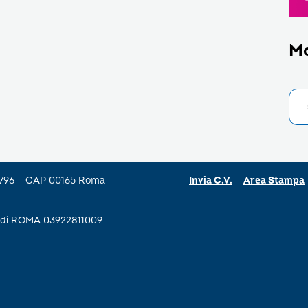
M
a 796 – CAP 00165 Roma
Invia C.V.
Area Stampa
se di ROMA 03922811009