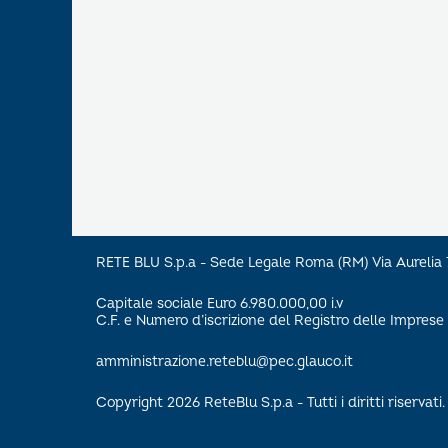
RETE BLU S.p.a - Sede Legale Roma (RM) Via Aureli
Capitale sociale Euro 6.980.000,00 i.v
C.F. e Numero d’iscrizione del Registro delle Impre
amministrazione.reteblu@pec.glauco.it
Copyright 2026 ReteBlu S.p.a - Tutti i diritti riservati.