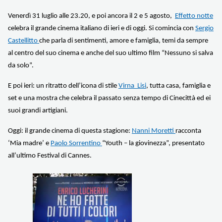
Venerdì 31 luglio alle 23.20, e poi ancora il 2 e 5 agosto,
Effetto notte
celebra il grande cinema italiano di ieri e di oggi. Si comincia con
Sergio
Castellitto
che parla di sentimenti, amore e famiglia, temi da sempre
al centro del suo cinema e anche del suo ultimo film “Nessuno si salva
da solo”.
E poi ieri: un ritratto dell’icona di stile
Virna Lisi
, tutta casa, famiglia e
set e una mostra che celebra il passato senza tempo di Cinecittà ed ei
suoi grandi artigiani.
Oggi: il grande cinema di questa stagione:
Nanni Moretti
racconta
‘Mia madre’ e
Paolo Sorrentino
“Youth – la giovinezza”, presentato
all’ultimo Festival di Cannes.