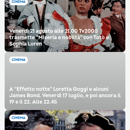
CINEMA
Venerdì 21 agosto alle 21.00 Tv2000
trasmette “Miseria e nobiltà” con Totò e
Sophia Loren
CINEMA
A “Effetto notte” Loretta Goggi e alcuni
James Bond. Venerdì 17 luglio, e poi ancora il
19 e il 22. Alle 22.45
CINEMA