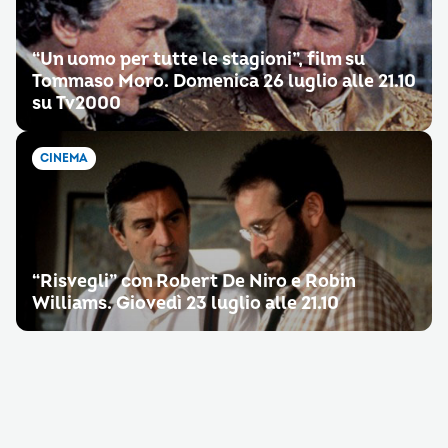
“Un uomo per tutte le stagioni”, film su
Tommaso Moro. Domenica 26 luglio alle 21.10
su Tv2000
CINEMA
“Risvegli” con Robert De Niro e Robin
Williams. Giovedì 23 luglio alle 21.10