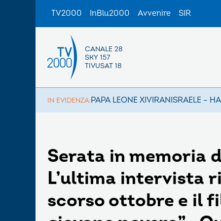
TV2000
InBlu2000
Avvenire
SIR
CANALE 28
SKY 157
TIVUSAT 18
PAPA LEONE XIV
IRAN
ISRAELE – H
IN EVIDENZA:
Serata in memoria di
L’ultima intervista r
scorso ottobre e il 