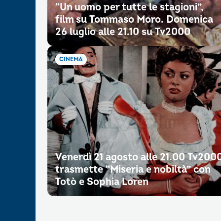
“Un uomo per tutte le stagioni”,
film su Tommaso Moro. Domenica
26 luglio alle 21.10 su Tv2000
CINEMA
Venerdì 21 agosto alle 21.00 Tv200
trasmette “Miseria e nobiltà” con
Totò e Sophia Loren