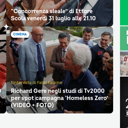
“Concorrenza sleale” di Ettore
Scola venerdì 31 luglio alle 21.10
CINEMA
L'intervista di Fabio Falzone
0
Richard Gere negli studi di Tv2000
per spot campagna ‘Homeless Zero’
(VIDEO + FOTO)