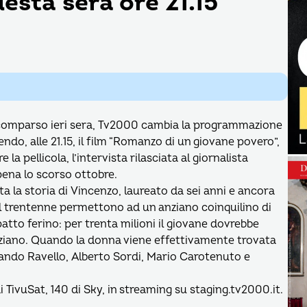
esta sera ore 21.15
 scomparso ieri sera, Tv2000 cambia la programmazione
ndo, alle 21.15, il film “Romanzo di un giovane povero”,
 la pellicola, l’intervista rilasciata al giornalista
ena lo scorso ottobre.
 la storia di Vincenzo, laureato da sei anni e ancora
el trentenne permettono ad un anziano coinquilino di
patto ferino: per trenta milioni il giovane dovrebbe
nziano. Quando la donna viene effettivamente trovata
ando Ravello, Alberto Sordi, Mario Carotenuto e
di TivuSat, 140 di Sky, in streaming su staging.tv2000.it.