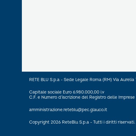
RETE BLU S.p.a - Sede Legale Roma (RM) Via Aureli
Capitale sociale Euro 6.980.000,00 i.v
C.F. e Numero d’iscrizione del Registro delle Impre
amministrazione.reteblu@pec.glauco.it
Copyright 2026 ReteBlu S.p.a - Tutti i diritti riservati.