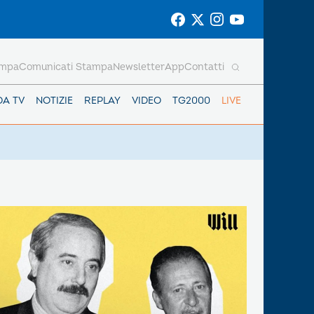
ampa
Comunicati Stampa
Newsletter
App
Contatti
DA TV
NOTIZIE
REPLAY
VIDEO
TG2000
LIVE