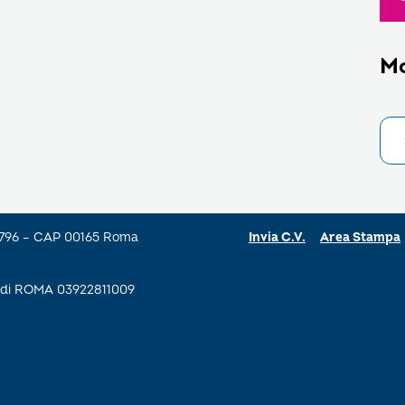
M
a 796 – CAP 00165 Roma
Invia C.V.
Area Stampa
se di ROMA 03922811009