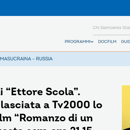
Chi Siamo
Area St
PROGRAMMI
DOCFILM
GUI
AMAS
UCRAINA – RUSSIA
 “Ettore Scola”.
ilasciata a Tv2000 lo
film “Romanzo di un