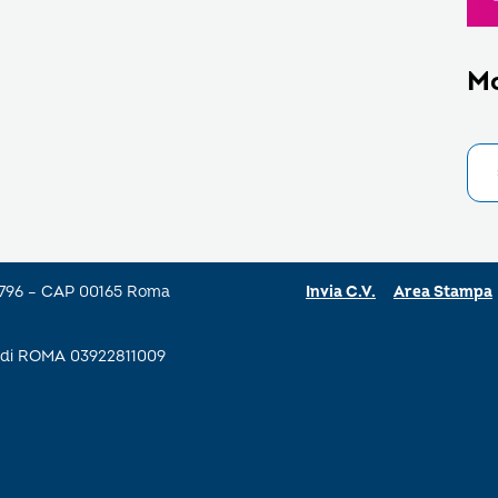
M
a 796 – CAP 00165 Roma
Invia C.V.
Area Stampa
se di ROMA 03922811009