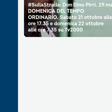
#SullaStrada: Don Dino Pirri. 29.m
DOMENICA DEL TEMPO
ORDINARIO. Sabato 21 ottobre alle
ore 17.35 e domenica 22 ottobre
alle ore 7.35 su Tv2000