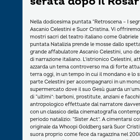
serata dopo il Rosar
Nella dodicesima puntata “Retroscena – I segr
Ascanio Celestini e Suor Cristina. Vi offriremo 
mostri sacri del teatro italiano come Gabriele
puntata Natalizia prende le mosse dallo spettac
grande affabulatore Ascanio Celestini, uno degl
di narrazione italiano. L’istrionico Celestini, 
azzarda un tema controverso ma di forte attua
terra oggi, in un tempo in cui il mondano e l
parte Celestini per accompagnarci in un monolo
supermercato dove il suo Gesù guarda un’uma
di “ultimi”: barboni, prostitute, anziani e facc
antropologico effettuate dal narratore davvero
con un classico della cinematografia contempo
periodo natalizio: “Sister Act”. A cimentarsi c
originale da Whoopi Goldberg sarà Suor Cristin
suora proprio come fece da ragazzina nel 2008 