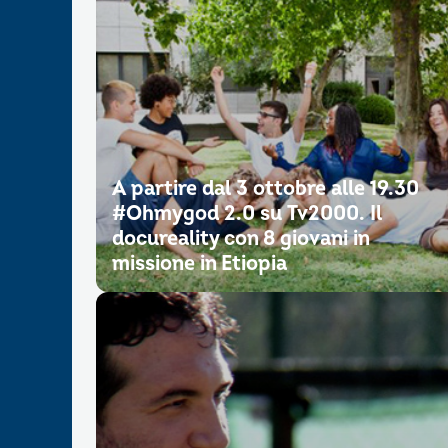
A partire dal 3 ottobre alle 19.30
#Ohmygod 2.0 su Tv2000. Il
docureality con 8 giovani in
missione in Etiopia