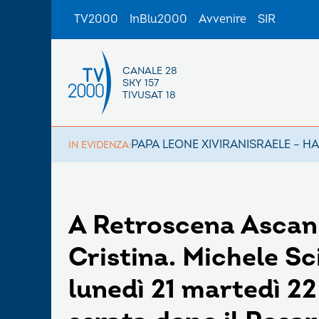
TV2000
InBlu2000
Avvenire
SIR
CANALE 28
SKY 157
TIVUSAT 18
PAPA LEONE XIV
IRAN
ISRAELE – H
IN EVIDENZA:
A Retroscena Ascani
Cristina. Michele Sc
lunedì 21 martedì 2