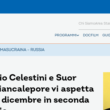
Chi Siamo
Area St
PROGRAMMI
DOCFILM
GUI
AMAS
UCRAINA – RUSSIA
o Celestini e Suor
iancalepore vi aspetta
2 dicembre in seconda