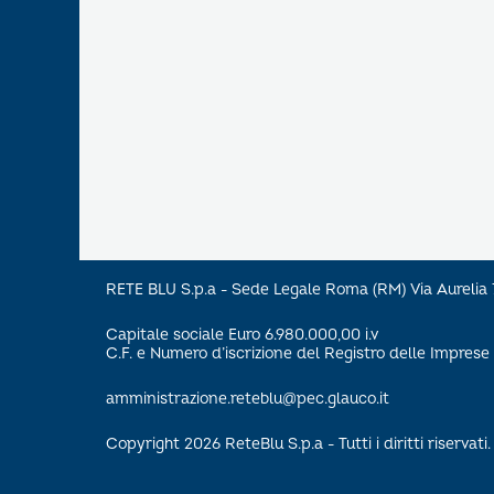
RETE BLU S.p.a - Sede Legale Roma (RM) Via Aureli
Capitale sociale Euro 6.980.000,00 i.v
C.F. e Numero d’iscrizione del Registro delle Impre
amministrazione.reteblu@pec.glauco.it
Copyright 2026 ReteBlu S.p.a - Tutti i diritti riservati.