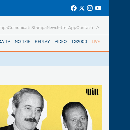
ampa
Comunicati Stampa
Newsletter
App
Contatti
DA TV
NOTIZIE
REPLAY
VIDEO
TG2000
LIVE