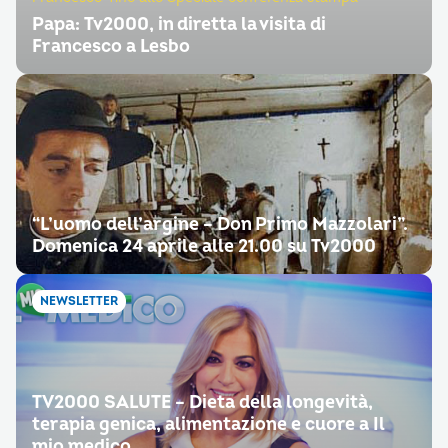
Papa: Tv2000, in diretta la visita di
Francesco a Lesbo
“L’uomo dell’argine – Don Primo Mazzolari”.
Domenica 24 aprile alle 21.00 su Tv2000
NEWSLETTER
TV2000 SALUTE – Dieta della longevità,
terapia genica, alimentazione e cuore a Il
mio medico