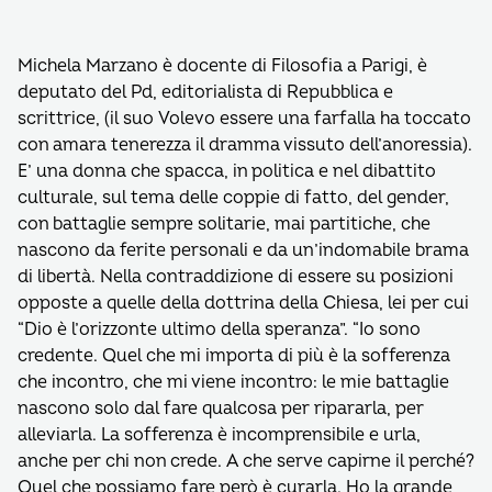
Michela Marzano è docente di Filosofia a Parigi, è
deputato del Pd, editorialista di Repubblica e
scrittrice, (il suo Volevo essere una farfalla ha toccato
con amara tenerezza il dramma vissuto dell’anoressia).
E’ una donna che spacca, in politica e nel dibattito
culturale, sul tema delle coppie di fatto, del gender,
con battaglie sempre solitarie, mai partitiche, che
nascono da ferite personali e da un’indomabile brama
di libertà. Nella contraddizione di essere su posizioni
opposte a quelle della dottrina della Chiesa, lei per cui
“Dio è l’orizzonte ultimo della speranza”. “Io sono
credente. Quel che mi importa di più è la sofferenza
che incontro, che mi viene incontro: le mie battaglie
nascono solo dal fare qualcosa per ripararla, per
alleviarla. La sofferenza è incomprensibile e urla,
anche per chi non crede. A che serve capirne il perché?
Quel che possiamo fare però è curarla. Ho la grande