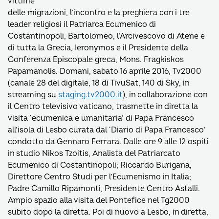
vittime
delle migrazioni, l’incontro e la preghiera con i tre
leader religiosi il Patriarca Ecumenico di
Costantinopoli, Bartolomeo, l’Arcivescovo di Atene e
di tutta la Grecia, Ieronymos e il Presidente della
Conferenza Episcopale greca, Mons. Fragkiskos
Papamanolis. Domani, sabato 16 aprile 2016, Tv2000
(canale 28 del digitale, 18 di TivuSat, 140 di Sky, in
streaming su
staging.tv2000.it
), in collaborazione con
il Centro televisivo vaticano, trasmette in diretta la
visita ‘ecumenica e umanitaria’ di Papa Francesco
all’isola di Lesbo curata dal ‘Diario di Papa Francesco’
condotto da Gennaro Ferrara. Dalle ore 9 alle 12 ospiti
in studio Nikos Tzoitis, Analista del Patriarcato
Ecumenico di Costantinopoli; Riccardo Burigana,
Direttore Centro Studi per l’Ecumenismo in Italia;
Padre Camillo Ripamonti, Presidente Centro Astalli.
Ampio spazio alla visita del Pontefice nel Tg2000
subito dopo la diretta. Poi di nuovo a Lesbo, in diretta,