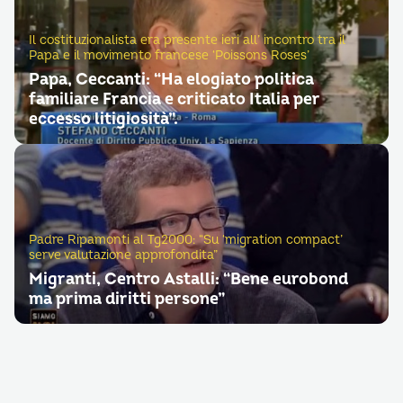
Il costituzionalista era presente ieri all’ incontro tra il
Papa e il movimento francese ‘Poissons Roses’
Papa, Ceccanti: “Ha elogiato politica
familiare Francia e criticato Italia per
eccesso litigiosità”.
Padre Ripamonti al Tg2000: “Su ‘migration compact’
serve valutazione approfondita”
Migranti, Centro Astalli: “Bene eurobond
ma prima diritti persone”