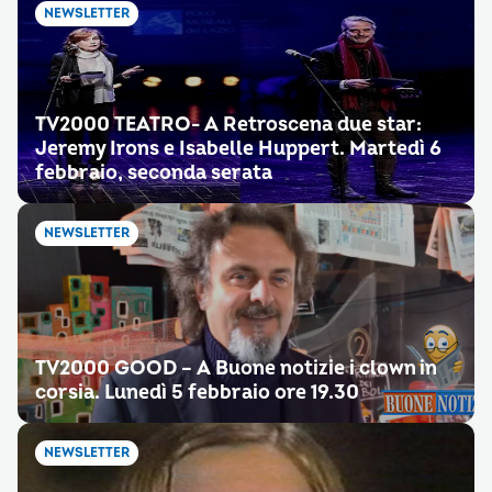
NEWSLETTER
TV2000 TEATRO- A Retroscena due star:
Jeremy Irons e Isabelle Huppert. Martedì 6
febbraio, seconda serata
NEWSLETTER
TV2000 GOOD – A Buone notizie i clown in
corsia. Lunedì 5 febbraio ore 19.30
NEWSLETTER