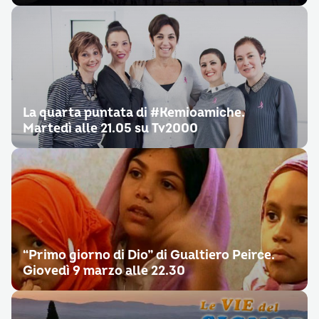
La quarta puntata di #Kemioamiche.
Martedì alle 21.05 su Tv2000
“Primo giorno di Dio” di Gualtiero Peirce.
Giovedì 9 marzo alle 22.30