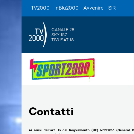
TV2000
InBlu2000
Avvenire
SIR
CANALE 28
SKY 157
TIVUSAT 18
Contatti
Ai sensi dell’art. 13 del Regolamento (UE) 679/2016 (General D