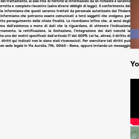
del trattamento, al solo fine di fornirle le informazioni da lei richieste e saranno
retto e completo riscontro (salvo diversi obblighi di legge). Il conferimento dei
i, la informiamo che questi saranno trattati da personale autorizzato dal Titolare
a informiamo che potranno essere comunicati a terzi soggetti che svolgono, per
rretto perseguimento delle citate finalità. Le ricordiamo infine che, ai sensi degli
rma dell’esistenza o meno di dati che la riguardano, di ottenere l’indicazione
rnamento, la rettificazione, la limitazione, l’integrazione dei dati nonché la
a uno dei motivi specificati dall’articolo 17 del GDPR. Lei ha, altresì, il diritto di
iritti qui indicati non le siano stati riconosciuti. Per esercitare tali diritti può
 con sede legale in Via Aurelia, 796, 00165 – Roma, oppure inviando un messaggio
Yo