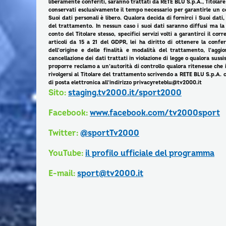
liberamente conferiti, saranno trattati da RETE BLU S.p.A., Titolare 
conservati esclusivamente il tempo necessario per garantirle un cor
Suoi dati personali è libero. Qualora decida di fornirci i Suoi dat
del trattamento. In nessun caso i suoi dati saranno diffusi ma l
conto del Titolare stesso, specifici servizi volti a garantirci il co
articoli da 15 a 21 del GDPR, lei ha diritto di ottenere la confe
dell’origine e delle finalità e modalità del trattamento, l’aggio
cancellazione dei dati trattati in violazione di legge o qualora sussist
proporre reclamo a un’autorità di controllo qualora ritenesse che i d
rivolgersi al Titolare del trattamento scrivendo a RETE BLU S.p.A.
di posta elettronica all’indirizzo privacyreteblu@tv2000.it
Sito:
staging.tv2000.it/sport2000
Facebook:
www.facebook.com/tv2000sport
Twitter:
@sportTv2000
YouTube:
il profilo ufficiale del programma
E-mail:
sport@tv2000.it