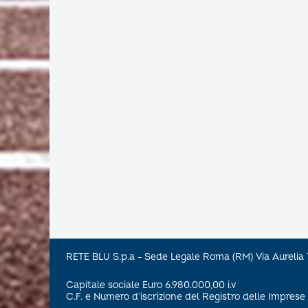
RETE BLU S.p.a - Sede Legale Roma (RM) Via Aureli
Capitale sociale Euro 6.980.000,00 i.v
C.F. e Numero d’iscrizione del Registro delle Impre