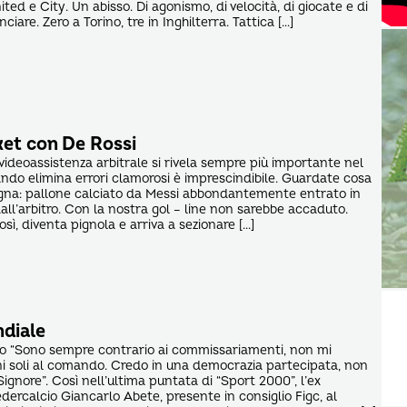
ed e City. Un abisso. Di agonismo, di velocità, di giocate e di
iare. Zero a Torino, tre in Inghilterra. Tattica […]
et con De Rossi
ideoassistenza arbitrale si rivela sempre più importante nel
uando elimina errori clamorosi è imprescindibile. Guardate cosa
gna: pallone calciato da Messi abbondantemente entrato in
all’arbitro. Con la nostra gol – line non sarebbe accaduto.
ì, diventa pignola e arriva a sezionare […]
ndiale
to “Sono sempre contrario ai commissariamenti, non mi
ni soli al comando. Credo in una democrazia partecipata, non
Signore”. Così nell’ultima puntata di “Sport 2000”, l’ex
dercalcio Giancarlo Abete, presente in consiglio Figc, al