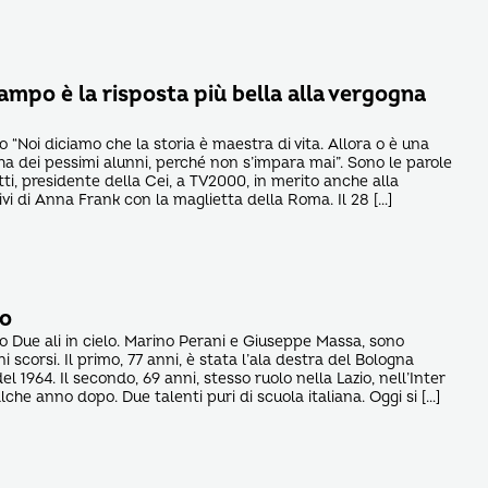
 campo è la risposta più bella alla vergogna
o “Noi diciamo che la storia è maestra di vita. Allora o è una
ha dei pessimi alunni, perché non s’impara mai”. Sono le parole
ti, presidente della Cei, a TV2000, in merito anche alla
vi di Anna Frank con la maglietta della Roma. Il 28 […]
lo
to Due ali in cielo. Marino Perani e Giuseppe Massa, sono
i scorsi. Il primo, 77 anni, è stata l’ala destra del Bologna
el 1964. Il secondo, 69 anni, stesso ruolo nella Lazio, nell’Inter
alche anno dopo. Due talenti puri di scuola italiana. Oggi si […]