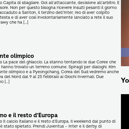
o Capita di sbagliare. Gol all’attaccante, decisione all’arbitro. E
sore. Non per questo bisogna ricevere insulti pesanti il giorno
accaduto a Santon, il terzino dell’Inter, reo di aver colpito
esta e di aver così involontariamente lanciato a rete il suo
rawy che ha […]
ante olimpico
to La pace del ghiaccio. La stanno tentando le due Coree che
t hanno trovato un terreno comune. Spiragli per dialoghi. Kim
sante olimpico e a Pyeongchang, Corea del Sud vedremo anche
 del Nord dal 9 al 25 febbraio ai Giochi Invernali. Due
Yo
mo […]
iano e il resto d’Europa
o Il calcio italiano e il resto d’Europa. Il weekend dal punto di
 è stato spietato. Prendi Juventus – Inter e il derby di