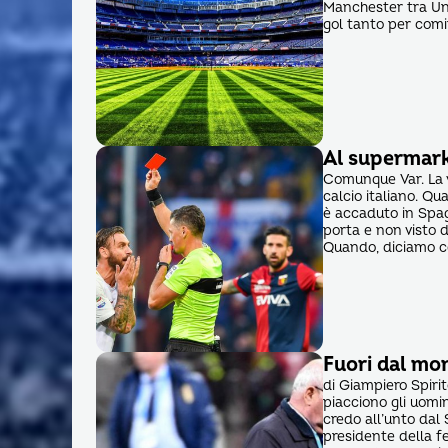
Manchester tra Unit
gol tanto per cominc
Al supermark
Comunque Var. La v
calcio italiano. Q
è accaduto in Spa
porta e non visto d
Quando, diciamo cos
Fuori dal mo
di Giampiero Spiri
piacciono gli uomi
credo all’unto dal 
presidente della fe