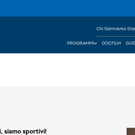
Chi Siamo
Area St
PROGRAMMI
DOCFILM
GUI
i, siamo sportivi!