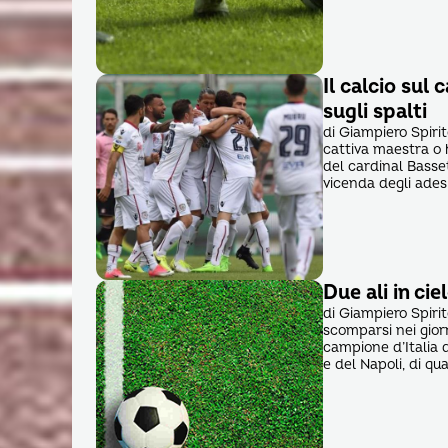
Il calcio sul
sugli spalti
di Giampiero Spirit
cattiva maestra o 
del cardinal Basset
vicenda degli adesi
Due ali in cie
di Giampiero Spiri
scomparsi nei giorn
campione d’Italia d
e del Napoli, di qu