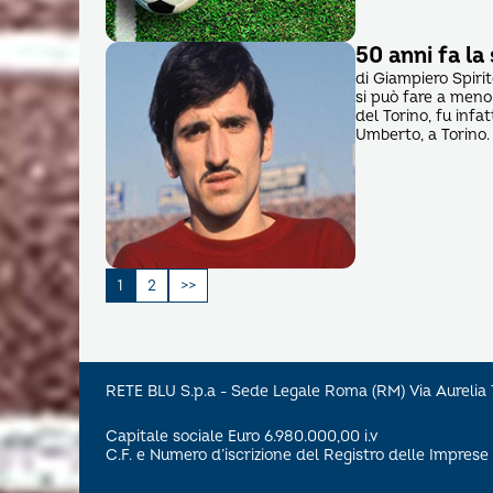
50 anni fa la
di Giampiero Spiri
si può fare a meno
del Torino, fu infa
Umberto, a Torino. 
Paginazione
1
2
degli
articoli
RETE BLU S.p.a - Sede Legale Roma (RM) Via Aureli
Capitale sociale Euro 6.980.000,00 i.v
C.F. e Numero d’iscrizione del Registro delle Impre