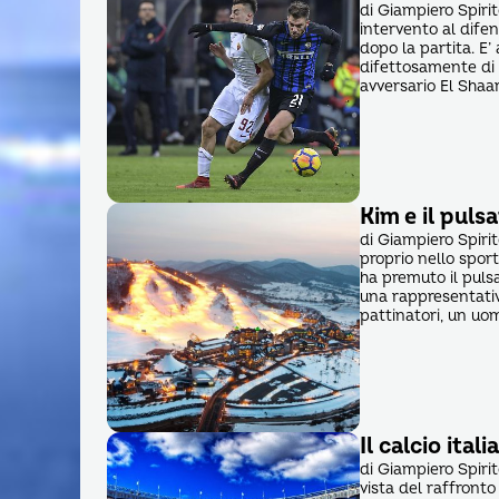
di Giampiero Spirit
intervento al difen
dopo la partita. E’ 
difettosamente di t
avversario El Shaa
Kim e il puls
di Giampiero Spiri
proprio nello spor
ha premuto il pul
una rappresentativa
pattinatori, un uo
Il calcio ital
di Giampiero Spirit
vista del raffronto