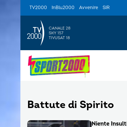
TV2000
InBlu2000
Avvenire
SIR
CANALE 28
SKY 157
TIVUSAT 18
Battute di Spirito
Niente Insult