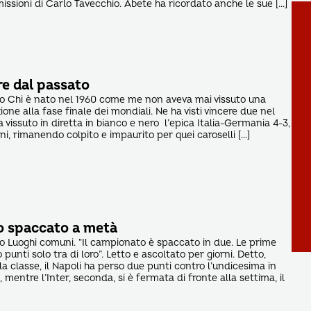
ssioni di Carlo Tavecchio. Abete ha ricordato anche le sue […]
ire dal passato
to Chi è nato nel 1960 come me non aveva mai vissuto una
one alla fase finale dei mondiali. Ne ha visti vincere due nel
 vissuto in diretta in bianco e nero l’epica Italia-Germania 4-3,
nni, rimanendo colpito e impaurito per quei caroselli […]
o spaccato a metà
to Luoghi comuni. “Il campionato è spaccato in due. Le prime
unti solo tra di loro”. Letto e ascoltato per giorni. Detto,
la classe, il Napoli ha perso due punti contro l’undicesima in
o, mentre l’Inter, seconda, si è fermata di fronte alla settima, il