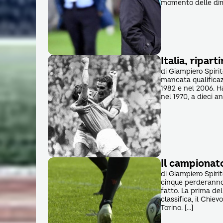
momento delle dimi
Italia, ripart
di Giampiero Spiri
mancata qualificazi
1982 e nel 2006. Ha
nel 1970, a dieci a
Il campionat
di Giampiero Spiri
cinque perderanno p
fatto. La prima del
classifica, il Chiev
Torino. […]