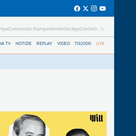
ampa
Comunicati Stampa
Newsletter
App
Contatti
DA TV
NOTIZIE
REPLAY
VIDEO
TG2000
LIVE