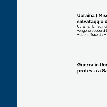
Ucraina | Mis
salvataggio d
Ucraina- Un edifici
vengono soccorsi tr
video diffuso dai v
Guerra in Ucr
protesta a S