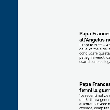
Papa Francesc
all’Angelus 
10 aprile 2022 – 
delle Palme e della
concludere questa C
pellegrini venuti da
quanti sono collega
Papa Frances
fermi la guer
“Le recenti notizi
dell’Udienza genera
attestano invece n
orrende, compiute a