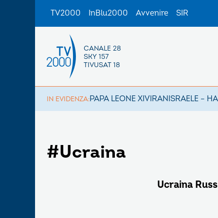
TV2000
InBlu2000
Avvenire
SIR
CANALE 28
SKY 157
TIVUSAT 18
PAPA LEONE XIV
IRAN
ISRAELE – H
IN EVIDENZA:
#Ucraina
Ucraina Russi