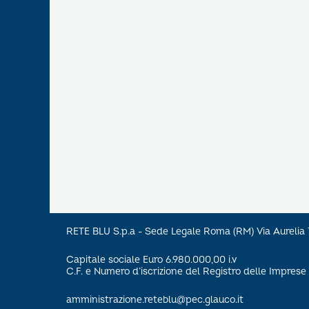
RETE BLU S.p.a - Sede Legale Roma (RM) Via Aureli
Capitale sociale Euro 6.980.000,00 i.v
C.F. e Numero d’iscrizione del Registro delle Impre
amministrazione.reteblu@pec.glauco.it