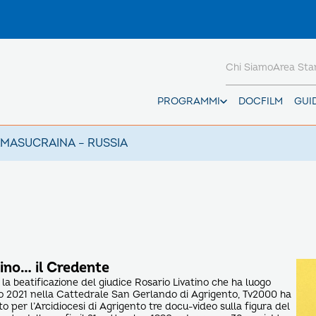
Chi Siamo
Area St
PROGRAMMI
DOCFILM
GUI
AMAS
UCRAINA – RUSSIA
tino… il Credente
er la beatificazione del giudice Rosario Livatino che ha luogo
 2021 nella Cattedrale San Gerlando di Agrigento, Tv2000 ha
to per l’Arcidiocesi di Agrigento tre docu-video sulla figura del