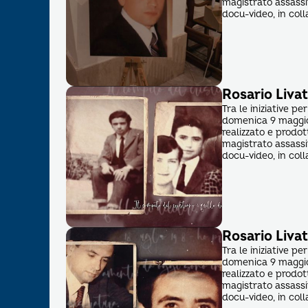
magistrato assassi
docu-video, in coll
Rosario Livat
Tra le iniziative p
domenica 9 maggio
realizzato e prodot
magistrato assassi
docu-video, in coll
Rosario Liva
Tra le iniziative p
domenica 9 maggio
realizzato e prodot
magistrato assassi
docu-video, in col