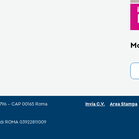
M
a 796 – CAP 00165 Roma
Invia C.V.
Area Stampa
se di ROMA 03922811009