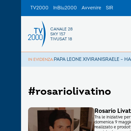
TV2000
InBlu2000
Avvenire
SIR
CANALE 28
SKY 157
TIVUSAT 18
PAPA LEONE XIV
IRAN
ISRAELE – H
IN EVIDENZA:
#rosariolivatino
Rosario Liva
Tra le iniziative p
domenica 9 maggio
realizzato e prodot