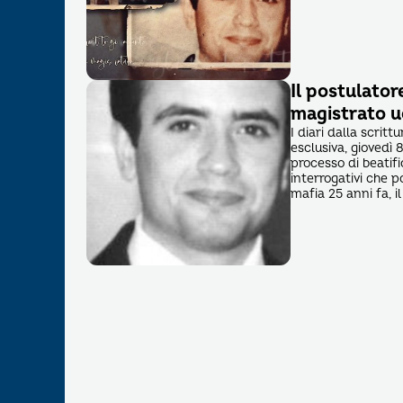
Il postulatore
magistrato u
I diari dalla scritt
esclusiva, giovedì 
processo di beatific
interrogativi che p
mafia 25 anni fa, il