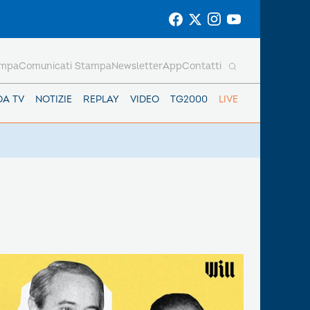
ampa
Comunicati Stampa
Newsletter
App
Contatti
DA TV
NOTIZIE
REPLAY
VIDEO
TG2000
LIVE