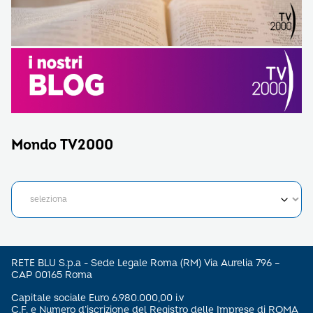
Mondo TV2000
RETE BLU S.p.a - Sede Legale Roma (RM) Via Aurelia 796 –
CAP 00165 Roma
Capitale sociale Euro 6.980.000,00 i.v
C.F. e Numero d’iscrizione del Registro delle Imprese di ROMA