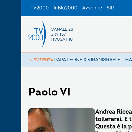
TV2000
InBlu2000
Avvenire
SIR
CANALE 28
SKY 157
TIVUSAT 18
PAPA LEONE XIV
IRAN
ISRAELE – H
IN EVIDENZA:
Paolo VI
Andrea Riccar
tollerarsi. E
Questa è la 