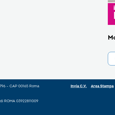
M
a 796 – CAP 00165 Roma
Invia C.V.
Area Stampa
se di ROMA 03922811009