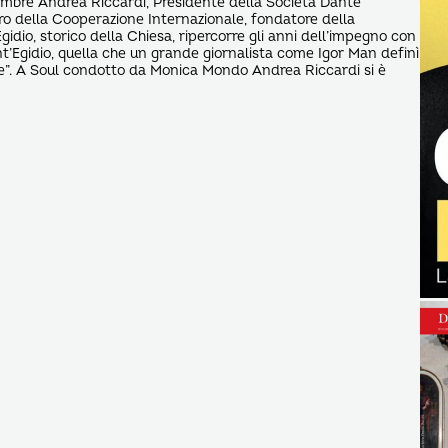
mbre Andrea Riccardi, Presidente della Società Dante
stro della Cooperazione Internazionale, fondatore della
idio, storico della Chiesa, ripercorre gli anni dell’impegno con
t’Egidio, quella che un grande giornalista come Igor Man definì
re”. A Soul condotto da Monica Mondo Andrea Riccardi si è