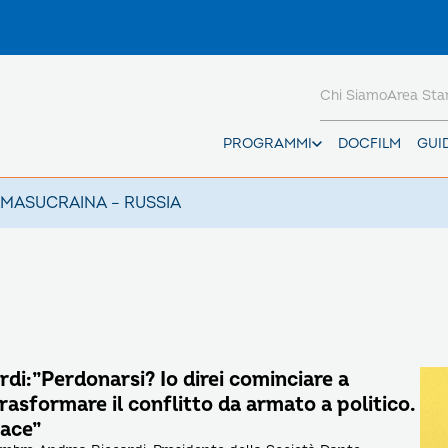
Chi Siamo
Area St
PROGRAMMI
DOCFILM
GUI
AMAS
UCRAINA – RUSSIA
di:”Perdonarsi? Io direi cominciare a
 trasformare il conflitto da armato a politico.
pace”