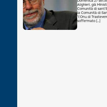
Domenica 27 sette
Alighieri, già Mini
Comunità di sant’Eg
la Comunità di San
“l’Onu di Trasteve
soffermato […]