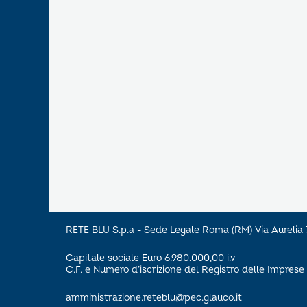
RETE BLU S.p.a - Sede Legale Roma (RM) Via Aureli
Capitale sociale Euro 6.980.000,00 i.v
C.F. e Numero d’iscrizione del Registro delle Impre
amministrazione.reteblu@pec.glauco.it