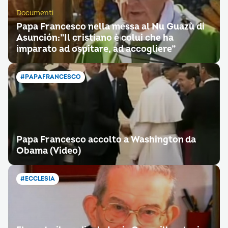
Documenti
Papa Francesco nella messa al Nu Guazù di
Asunción:”Il cristiano è colui che ha
imparato ad ospitare, ad accogliere”
#PAPAFRANCESCO
Papa Francesco accolto a Washington da
Obama (Video)
#ECCLESIA