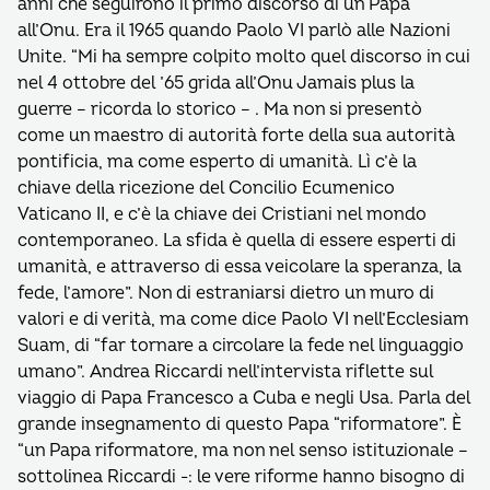
anni che seguirono il primo discorso di un Papa
all’Onu. Era il 1965 quando Paolo VI parlò alle Nazioni
Unite. “Mi ha sempre colpito molto quel discorso in cui
nel 4 ottobre del ’65 grida all’Onu Jamais plus la
guerre – ricorda lo storico – . Ma non si presentò
come un maestro di autorità forte della sua autorità
pontificia, ma come esperto di umanità. Lì c’è la
chiave della ricezione del Concilio Ecumenico
Vaticano II, e c’è la chiave dei Cristiani nel mondo
contemporaneo. La sfida è quella di essere esperti di
umanità, e attraverso di essa veicolare la speranza, la
fede, l’amore”. Non di estraniarsi dietro un muro di
valori e di verità, ma come dice Paolo VI nell’Ecclesiam
Suam, di “far tornare a circolare la fede nel linguaggio
umano”. Andrea Riccardi nell’intervista riflette sul
viaggio di Papa Francesco a Cuba e negli Usa. Parla del
grande insegnamento di questo Papa “riformatore”. È
“un Papa riformatore, ma non nel senso istituzionale –
sottolinea Riccardi -: le vere riforme hanno bisogno di