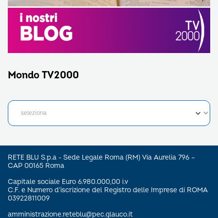
Mondo TV2000
RETE BLU S.p.a - Sede Legale Roma (RM) Via Aurelia 796 –
CAP 00165 Roma
Capitale sociale Euro 6.980.000,00 i.v
C.F. e Numero d’iscrizione del Registro delle Imprese di ROMA
03922811009
amministrazione.reteblu@pec.glauco.it