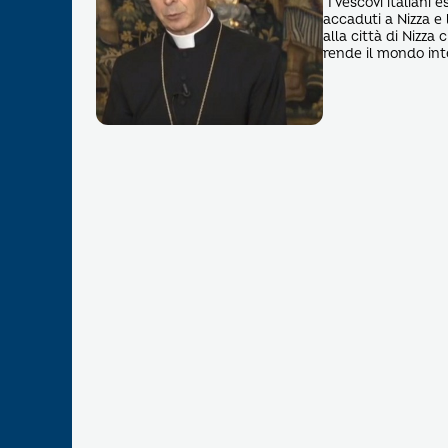
“I vescovi italiani
accaduti a Nizza e
alla città di Nizza 
rende il mondo int