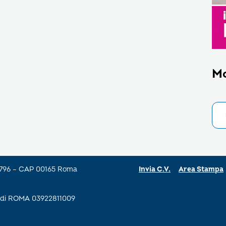
M
a 796 – CAP 00165 Roma
Invia C.V.
Area Stampa
se di ROMA 03922811009