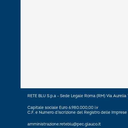
RETE BLU S.p.a - Sede Legale Roma (RM) Via Aureli
Capitale sociale Euro 6.980.000,00 i.v
C.F. e Numero d’iscrizione del Registro delle Impre
amministrazione.reteblu@pec.glauco.it