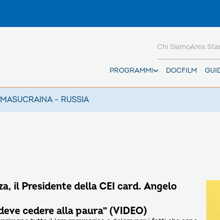
Chi Siamo
Area St
PROGRAMMI
DOCFILM
GUI
AMAS
UCRAINA – RUSSIA
za, il Presidente della CEI card. Angelo
deve cedere alla paura” (VIDEO)