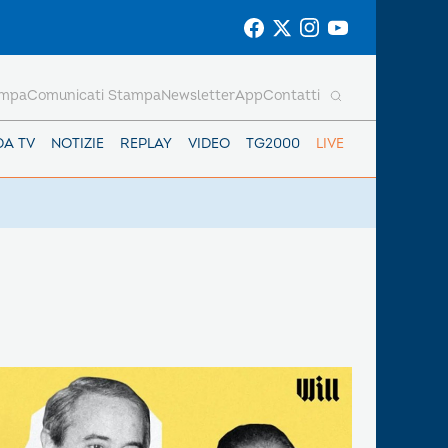
ampa
Comunicati Stampa
Newsletter
App
Contatti
DA TV
NOTIZIE
REPLAY
VIDEO
TG2000
LIVE