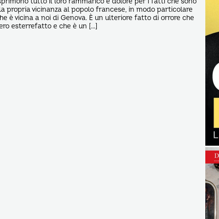
 esprimono tutto il loro rammarico e dolore per i fatti che sono
 la propria vicinanza al popolo francese, in modo particolare
che è vicina a noi di Genova. È un ulteriore fatto di orrore che
ero esterrefatto e che è un […]