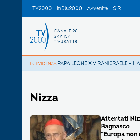
TV2000
InBlu2000
Avvenire
SIR
CANALE 28
SKY 157
TIVUSAT 18
PAPA LEONE XIV
IRAN
ISRAELE – H
IN EVIDENZA:
Nizza
Attentati Niz
Bagnasco
“Europa non 