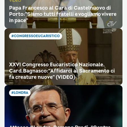
VIDEO
Papa Francesco al Cara di Castelnuovo di
Porto:”Siamo tutti fratelli e vogliamo vivere
in pace”
#CONGRESSOEUCARISTICO
XXVI Congresso Eucaristico Nazionale.
Card.Bagnasco:“Affidarci al Sacramento ci
fa creature nuove” (VIDEO)
#LONDRA